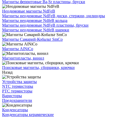
Магниты ферритовые Ba,Sr пластины, бруски
Неодимовые магниты NdFeB
Магниты неодимовые NdFeB диски, стержни, цилиндры
Магниты неодимовые NdfeB кольца
Магниты неодимовые NdFeB пластины, бруски
Магниты неодимовые NdfeB шарики
Магниты Самарий-Кобальт SmCo
Магниты AlNiCo
Магнитопласты, винил
Поисковые магниты, сборщики, крючки
Назад
Устройства защиты
NTC термисторы
PTC термисторы
Варисторы
Предохранители
Конденсаторы
Конденсаторы керамические