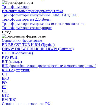
Трансформаторы
Измерительные трансформаторы тока
Трансформаторы импульсные ТИМ, ТИЛ, ТИ
Трансформаторы на 220 Вольт
Трансформаторы импульсных источников питания
Трансформаторы согласующие
Назад
Сердечники ферритовые
BD BB CST TUB H RH (Трубка)
DRWW DR2W DRH IG IN I RWW (Гантели)
E EF (Ш-образные)
P PS PCH
R T (кольца)
RID (трансфлюкторы двухотверстные и многоотверстные)
ROD Z (стержни)
U I
EFD
PQ
EP
ER
ETD
RM (КВ)
Сердечники производства РФ