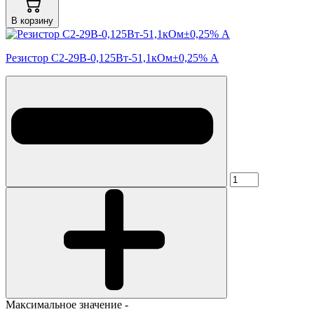
В корзину
Резистор С2-29В-0,125Вт-51,1кОм±0,25% А
Максимальное значение -