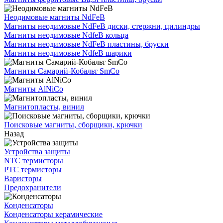
Неодимовые магниты NdFeB
Магниты неодимовые NdFeB диски, стержни, цилиндры
Магниты неодимовые NdfeB кольца
Магниты неодимовые NdFeB пластины, бруски
Магниты неодимовые NdfeB шарики
Магниты Самарий-Кобальт SmCo
Магниты AlNiCo
Магнитопласты, винил
Поисковые магниты, сборщики, крючки
Назад
Устройства защиты
NTC термисторы
PTC термисторы
Варисторы
Предохранители
Конденсаторы
Конденсаторы керамические