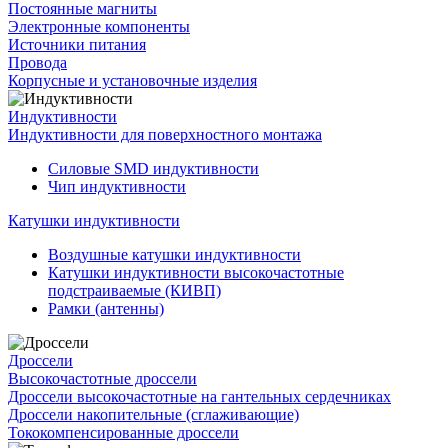
Постоянные магниты
Электронные компоненты
Источники питания
Провода
Корпусные и установочные изделия
Индуктивности
Индуктивности для поверхностного монтажа
Силовые SMD индуктивности
Чип индуктивности
Катушки индуктивности
Воздушные катушки индуктивности
Катушки индуктивности высокочастотные
подстраиваемые (КИВП)
Рамки (антенны)
Дроссели
Высокочастотные дроссели
Дроссели высокочастотные на гантельных сердечниках
Дроссели накопительные (сглаживающие)
Тококомпенсированные дроссели