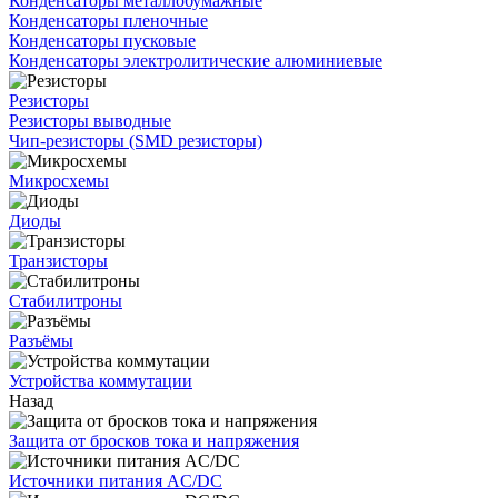
Конденсаторы металлобумажные
Конденсаторы пленочные
Конденсаторы пусковые
Конденсаторы электролитические алюминиевые
Резисторы
Резисторы выводные
Чип-резисторы (SMD резисторы)
Микросхемы
Диоды
Транзисторы
Стабилитроны
Разъёмы
Устройства коммутации
Назад
Защита от бросков тока и напряжения
Источники питания AC/DC