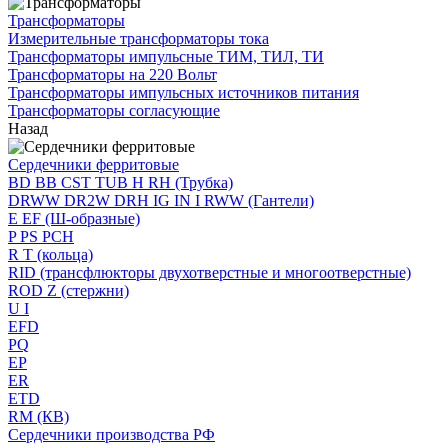
Трансформаторы
Измерительные трансформаторы тока
Трансформаторы импульсные ТИМ, ТИЛ, ТИ
Трансформаторы на 220 Вольт
Трансформаторы импульсных источников питания
Трансформаторы согласующие
Назад
Сердечники ферритовые
BD BB CST TUB H RH (Трубка)
DRWW DR2W DRH IG IN I RWW (Гантели)
E EF (Ш-образные)
P PS PCH
R T (кольца)
RID (трансфлюкторы двухотверстные и многоотверстные)
ROD Z (стержни)
U I
EFD
PQ
EP
ER
ETD
RM (КВ)
Сердечники производства РФ