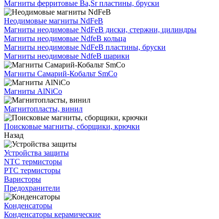
Магниты ферритовые Ba,Sr пластины, бруски
Неодимовые магниты NdFeB
Магниты неодимовые NdFeB диски, стержни, цилиндры
Магниты неодимовые NdfeB кольца
Магниты неодимовые NdFeB пластины, бруски
Магниты неодимовые NdfeB шарики
Магниты Самарий-Кобальт SmCo
Магниты AlNiCo
Магнитопласты, винил
Поисковые магниты, сборщики, крючки
Назад
Устройства защиты
NTC термисторы
PTC термисторы
Варисторы
Предохранители
Конденсаторы
Конденсаторы керамические