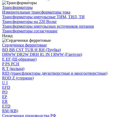
Трансформаторы
Измерительные трансформаторы тока
Трансформаторы импульсные ТИМ, ТИЛ, ТИ
Трансформаторы на 220 Вольт
Трансформаторы импульсных источников питания
Трансформаторы согласующие
Назад
Сердечники ферритовые
BD BB CST TUB H RH (Трубка)
DRWW DR2W DRH IG IN I RWW (Гантели)
E EF (Ш-образные)
P PS PCH
R T (кольца)
RID (трансфлюкторы двухотверстные и многоотверстные)
ROD Z (стержни)
U I
EFD
PQ
EP
ER
ETD
RM (КВ)
Сердечники производства РФ