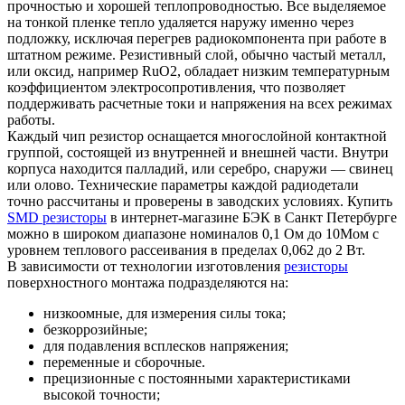
прочностью и хорошей теплопроводностью. Все выделяемое
на тонкой пленке тепло удаляется наружу именно через
подложку, исключая перегрев радиокомпонента при работе в
штатном режиме. Резистивный слой, обычно частый металл,
или оксид, например RuO2, обладает низким температурным
коэффициентом электросопротивления, что позволяет
поддерживать расчетные токи и напряжения на всех режимах
работы.
Каждый чип резистор оснащается многослойной контактной
группой, состоящей из внутренней и внешней части. Внутри
корпуса находится палладий, или серебро, снаружи — свинец
или олово. Технические параметры каждой радиодетали
точно рассчитаны и проверены в заводских условиях. Купить
SMD резисторы
в интернет-магазине БЭК в Санкт Петербурге
можно в широком диапазоне номиналов 0,1 Ом до 10Мом с
уровнем теплового рассеивания в пределах 0,062 до 2 Вт.
В зависимости от технологии изготовления
резисторы
поверхностного монтажа подразделяются на:
низкоомные, для измерения силы тока;
безкоррозийные;
для подавления всплесков напряжения;
переменные и сборочные.
прецизионные с постоянными характеристиками
высокой точности;