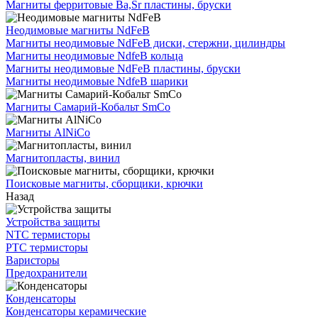
Магниты ферритовые Ba,Sr пластины, бруски
Неодимовые магниты NdFeB
Магниты неодимовые NdFeB диски, стержни, цилиндры
Магниты неодимовые NdfeB кольца
Магниты неодимовые NdFeB пластины, бруски
Магниты неодимовые NdfeB шарики
Магниты Самарий-Кобальт SmCo
Магниты AlNiCo
Магнитопласты, винил
Поисковые магниты, сборщики, крючки
Назад
Устройства защиты
NTC термисторы
PTC термисторы
Варисторы
Предохранители
Конденсаторы
Конденсаторы керамические