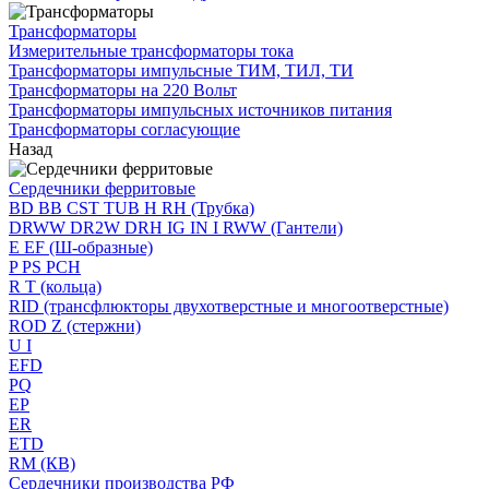
Трансформаторы
Измерительные трансформаторы тока
Трансформаторы импульсные ТИМ, ТИЛ, ТИ
Трансформаторы на 220 Вольт
Трансформаторы импульсных источников питания
Трансформаторы согласующие
Назад
Сердечники ферритовые
BD BB CST TUB H RH (Трубка)
DRWW DR2W DRH IG IN I RWW (Гантели)
E EF (Ш-образные)
P PS PCH
R T (кольца)
RID (трансфлюкторы двухотверстные и многоотверстные)
ROD Z (стержни)
U I
EFD
PQ
EP
ER
ETD
RM (КВ)
Сердечники производства РФ