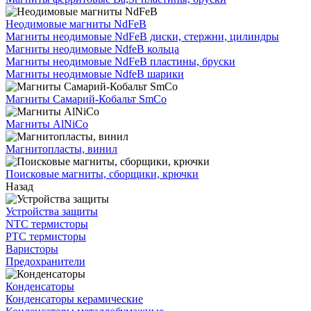
Неодимовые магниты NdFeB
Магниты неодимовые NdFeB диски, стержни, цилиндры
Магниты неодимовые NdfeB кольца
Магниты неодимовые NdFeB пластины, бруски
Магниты неодимовые NdfeB шарики
Магниты Самарий-Кобальт SmCo
Магниты AlNiCo
Магнитопласты, винил
Поисковые магниты, сборщики, крючки
Назад
Устройства защиты
NTC термисторы
PTC термисторы
Варисторы
Предохранители
Конденсаторы
Конденсаторы керамические