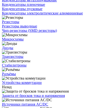
Конденсаторы металлобумажные
Конденсаторы пленочные
Конденсаторы пусковые
Конденсаторы электролитические алюминиевые
Резисторы
Резисторы выводные
Чип-резисторы (SMD резисторы)
Микросхемы
Диоды
Транзисторы
Стабилитроны
Разъёмы
Устройства коммутации
Назад
Защита от бросков тока и напряжения
Источники питания AC/DC