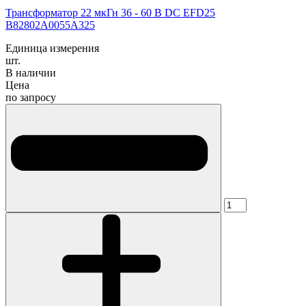
Трансформатор 22 мкГн 36 - 60 В DC EFD25
B82802A0055A325
Единица измерения
шт.
В наличии
Цена
по запросу