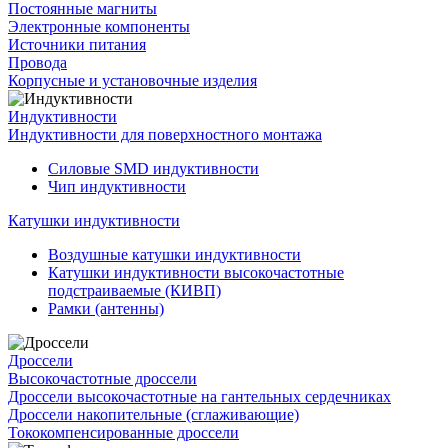
Постоянные магниты
Электронные компоненты
Источники питания
Провода
Корпусные и установочные изделия
Индуктивности
Индуктивности для поверхностного монтажа
Силовые SMD индуктивности
Чип индуктивности
Катушки индуктивности
Воздушные катушки индуктивности
Катушки индуктивности высокочастотные
подстраиваемые (КИВП)
Рамки (антенны)
Дроссели
Высокочастотные дроссели
Дроссели высокочастотные на гантельных сердечниках
Дроссели накопительные (сглаживающие)
Тококомпенсированные дроссели