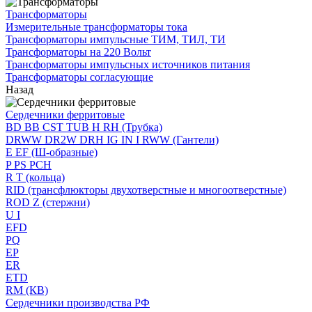
Трансформаторы
Измерительные трансформаторы тока
Трансформаторы импульсные ТИМ, ТИЛ, ТИ
Трансформаторы на 220 Вольт
Трансформаторы импульсных источников питания
Трансформаторы согласующие
Назад
Сердечники ферритовые
BD BB CST TUB H RH (Трубка)
DRWW DR2W DRH IG IN I RWW (Гантели)
E EF (Ш-образные)
P PS PCH
R T (кольца)
RID (трансфлюкторы двухотверстные и многоотверстные)
ROD Z (стержни)
U I
EFD
PQ
EP
ER
ETD
RM (КВ)
Сердечники производства РФ