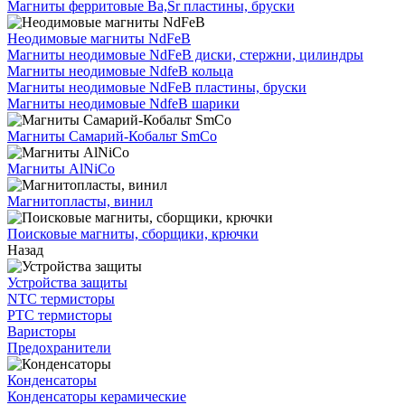
Магниты ферритовые Ba,Sr пластины, бруски
Неодимовые магниты NdFeB
Магниты неодимовые NdFeB диски, стержни, цилиндры
Магниты неодимовые NdfeB кольца
Магниты неодимовые NdFeB пластины, бруски
Магниты неодимовые NdfeB шарики
Магниты Самарий-Кобальт SmCo
Магниты AlNiCo
Магнитопласты, винил
Поисковые магниты, сборщики, крючки
Назад
Устройства защиты
NTC термисторы
PTC термисторы
Варисторы
Предохранители
Конденсаторы
Конденсаторы керамические