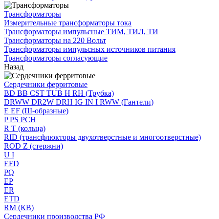
Трансформаторы
Измерительные трансформаторы тока
Трансформаторы импульсные ТИМ, ТИЛ, ТИ
Трансформаторы на 220 Вольт
Трансформаторы импульсных источников питания
Трансформаторы согласующие
Назад
Сердечники ферритовые
BD BB CST TUB H RH (Трубка)
DRWW DR2W DRH IG IN I RWW (Гантели)
E EF (Ш-образные)
P PS PCH
R T (кольца)
RID (трансфлюкторы двухотверстные и многоотверстные)
ROD Z (стержни)
U I
EFD
PQ
EP
ER
ETD
RM (КВ)
Сердечники производства РФ