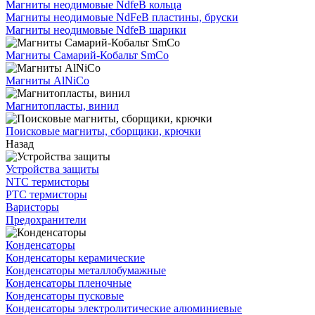
Магниты неодимовые NdfeB кольца
Магниты неодимовые NdFeB пластины, бруски
Магниты неодимовые NdfeB шарики
Магниты Самарий-Кобальт SmCo
Магниты AlNiCo
Магнитопласты, винил
Поисковые магниты, сборщики, крючки
Назад
Устройства защиты
NTC термисторы
PTC термисторы
Варисторы
Предохранители
Конденсаторы
Конденсаторы керамические
Конденсаторы металлобумажные
Конденсаторы пленочные
Конденсаторы пусковые
Конденсаторы электролитические алюминиевые