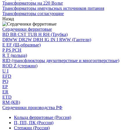
Трансформаторы на 220 Вольт
Трансформаторы импульсных источников питания
Трансформаторы согласующие
Назад
Сердечники ферритовые
BD BB CST TUB H RH (Трубка)
DRWW DR2W DRH IG IN I RWW (Гантели)
E EF (Ш-образные)
P PS PCH
R T (кольца)
RID (трансфлюкторы двухотверстные и многоотверстные)
ROD Z (стержни)
U I
EFD
PQ
EP
ER
ETD
RM (КВ)
Сердечники производства РФ
Кольца ферритовые (Россия)
П, ПП, ПК (Россия)
Стержни (Россия)