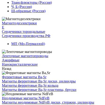
Трансфлюкторы (Россия)
Ч, Б (Россия)
Ш-образные (Россия)
Магнитодиэлектрики
E
Сердечники тороидальные
Сердечники производства РФ
МП (Мо-Пермаллой)
Ленточные магнитопроводы
Аморфные
Нанокристаллические
Назад
Ферритовые магниты Ba,Sr
Магниты ферритовые Ba,Sr диски, цилиндры
Магниты ферритовые Ba,Sr кольца
Магниты ферритовые Ba,Sr пластины, бруски
Неодимовые магниты NdFeB
Магниты неодимовые NdFeB диски, стержни, цилиндры