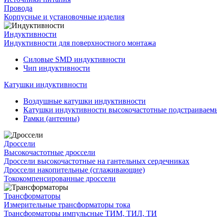
Провода
Корпусные и установочные изделия
Индуктивности
Индуктивности для поверхностного монтажа
Силовые SMD индуктивности
Чип индуктивности
Катушки индуктивности
Воздушные катушки индуктивности
Катушки индуктивности высокочастотные подстраивае
Рамки (антенны)
Дроссели
Высокочастотные дроссели
Дроссели высокочастотные на гантельных сердечниках
Дроссели накопительные (сглаживающие)
Тококомпенсированные дроссели
Трансформаторы
Измерительные трансформаторы тока
Трансформаторы импульсные ТИМ, ТИЛ, ТИ