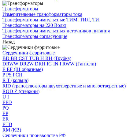
Трансформаторы
Измерительные трансформаторы тока
Трансформаторы импульсные ТИМ, ТИЛ, ТИ
Трансформаторы на 220 Вольт
Трансформаторы импульсных источников питания
Трансформаторы согласующие
Назад
Сердечники ферритовые
BD BB CST TUB H RH (Трубка)
DRWW DR2W DRH IG IN I RWW (Гантели)
E EF (Ш-образные)
P PS PCH
R T (кольца)
RID (трансфлюкторы двухотверстные и многоотверстные)
ROD Z (стержни)
U I
EFD
PQ
EP
ER
ETD
RM (КВ)
Сердечники производства РФ