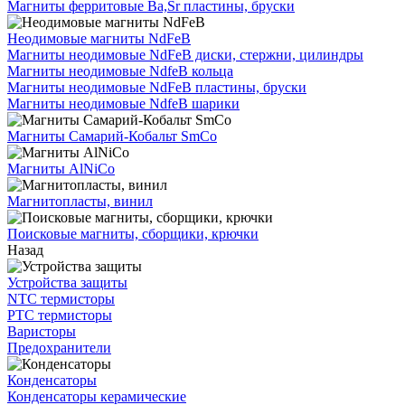
Магниты ферритовые Ba,Sr пластины, бруски
Неодимовые магниты NdFeB
Магниты неодимовые NdFeB диски, стержни, цилиндры
Магниты неодимовые NdfeB кольца
Магниты неодимовые NdFeB пластины, бруски
Магниты неодимовые NdfeB шарики
Магниты Самарий-Кобальт SmCo
Магниты AlNiCo
Магнитопласты, винил
Поисковые магниты, сборщики, крючки
Назад
Устройства защиты
NTC термисторы
PTC термисторы
Варисторы
Предохранители
Конденсаторы
Конденсаторы керамические