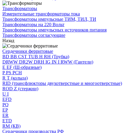
Трансформаторы
Измерительные трансформаторы тока
Трансформаторы импульсные ТИМ, ТИЛ, ТИ
Трансформаторы на 220 Вольт
Трансформаторы импульсных источников питания
Трансформаторы согласующие
Назад
Сердечники ферритовые
BD BB CST TUB H RH (Трубка)
DRWW DR2W DRH IG IN I RWW (Гантели)
E EF (Ш-образные)
P PS PCH
R T (кольца)
RID (трансфлюкторы двухотверстные и многоотверстные)
ROD Z (стержни)
U I
EFD
PQ
EP
ER
ETD
RM (КВ)
Сердечники производства РФ