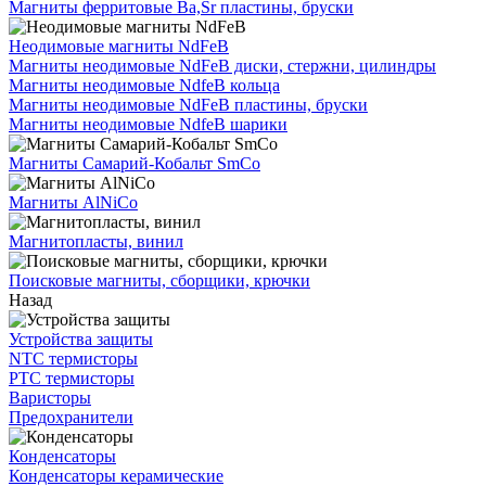
Магниты ферритовые Ba,Sr пластины, бруски
Неодимовые магниты NdFeB
Магниты неодимовые NdFeB диски, стержни, цилиндры
Магниты неодимовые NdfeB кольца
Магниты неодимовые NdFeB пластины, бруски
Магниты неодимовые NdfeB шарики
Магниты Самарий-Кобальт SmCo
Магниты AlNiCo
Магнитопласты, винил
Поисковые магниты, сборщики, крючки
Назад
Устройства защиты
NTC термисторы
PTC термисторы
Варисторы
Предохранители
Конденсаторы
Конденсаторы керамические