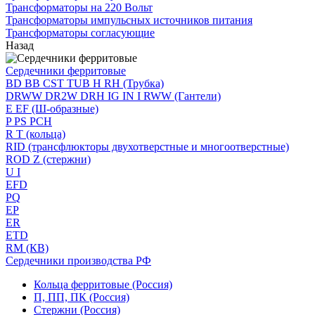
Трансформаторы на 220 Вольт
Трансформаторы импульсных источников питания
Трансформаторы согласующие
Назад
Сердечники ферритовые
BD BB CST TUB H RH (Трубка)
DRWW DR2W DRH IG IN I RWW (Гантели)
E EF (Ш-образные)
P PS PCH
R T (кольца)
RID (трансфлюкторы двухотверстные и многоотверстные)
ROD Z (стержни)
U I
EFD
PQ
EP
ER
ETD
RM (КВ)
Сердечники производства РФ
Кольца ферритовые (Россия)
П, ПП, ПК (Россия)
Стержни (Россия)