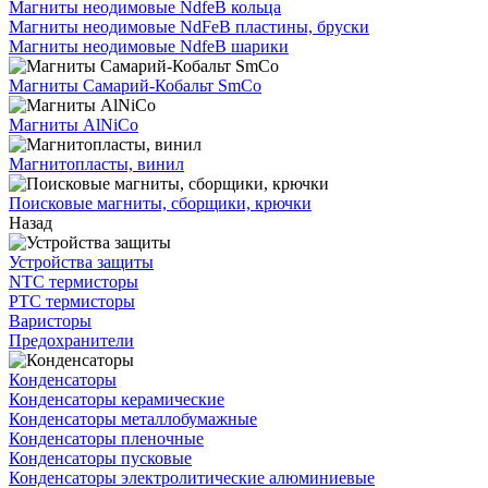
Магниты неодимовые NdfeB кольца
Магниты неодимовые NdFeB пластины, бруски
Магниты неодимовые NdfeB шарики
Магниты Самарий-Кобальт SmCo
Магниты AlNiCo
Магнитопласты, винил
Поисковые магниты, сборщики, крючки
Назад
Устройства защиты
NTC термисторы
PTC термисторы
Варисторы
Предохранители
Конденсаторы
Конденсаторы керамические
Конденсаторы металлобумажные
Конденсаторы пленочные
Конденсаторы пусковые
Конденсаторы электролитические алюминиевые