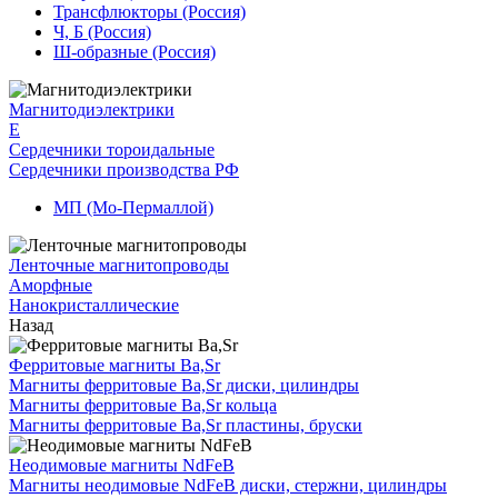
Трансфлюкторы (Россия)
Ч, Б (Россия)
Ш-образные (Россия)
Магнитодиэлектрики
E
Сердечники тороидальные
Сердечники производства РФ
МП (Мо-Пермаллой)
Ленточные магнитопроводы
Аморфные
Нанокристаллические
Назад
Ферритовые магниты Ba,Sr
Магниты ферритовые Ba,Sr диски, цилиндры
Магниты ферритовые Ba,Sr кольца
Магниты ферритовые Ba,Sr пластины, бруски
Неодимовые магниты NdFeB
Магниты неодимовые NdFeB диски, стержни, цилиндры