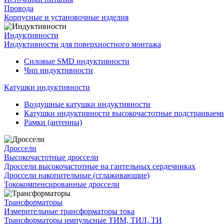
Провода
Корпусные и установочные изделия
Индуктивности
Индуктивности для поверхностного монтажа
Силовые SMD индуктивности
Чип индуктивности
Катушки индуктивности
Воздушные катушки индуктивности
Катушки индуктивности высокочастотные подстраивае
Рамки (антенны)
Дроссели
Высокочастотные дроссели
Дроссели высокочастотные на гантельных сердечниках
Дроссели накопительные (сглаживающие)
Тококомпенсированные дроссели
Трансформаторы
Измерительные трансформаторы тока
Трансформаторы импульсные ТИМ, ТИЛ, ТИ