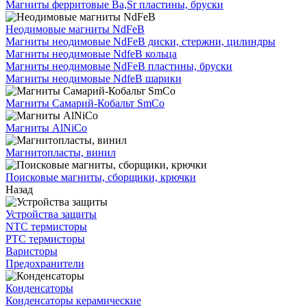
Магниты ферритовые Ba,Sr пластины, бруски
Неодимовые магниты NdFeB
Магниты неодимовые NdFeB диски, стержни, цилиндры
Магниты неодимовые NdfeB кольца
Магниты неодимовые NdFeB пластины, бруски
Магниты неодимовые NdfeB шарики
Магниты Самарий-Кобальт SmCo
Магниты AlNiCo
Магнитопласты, винил
Поисковые магниты, сборщики, крючки
Назад
Устройства защиты
NTC термисторы
PTC термисторы
Варисторы
Предохранители
Конденсаторы
Конденсаторы керамические