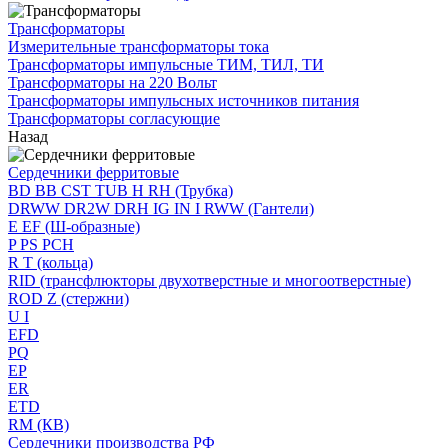
Трансформаторы
Измерительные трансформаторы тока
Трансформаторы импульсные ТИМ, ТИЛ, ТИ
Трансформаторы на 220 Вольт
Трансформаторы импульсных источников питания
Трансформаторы согласующие
Назад
Сердечники ферритовые
BD BB CST TUB H RH (Трубка)
DRWW DR2W DRH IG IN I RWW (Гантели)
E EF (Ш-образные)
P PS PCH
R T (кольца)
RID (трансфлюкторы двухотверстные и многоотверстные)
ROD Z (стержни)
U I
EFD
PQ
EP
ER
ETD
RM (КВ)
Сердечники производства РФ