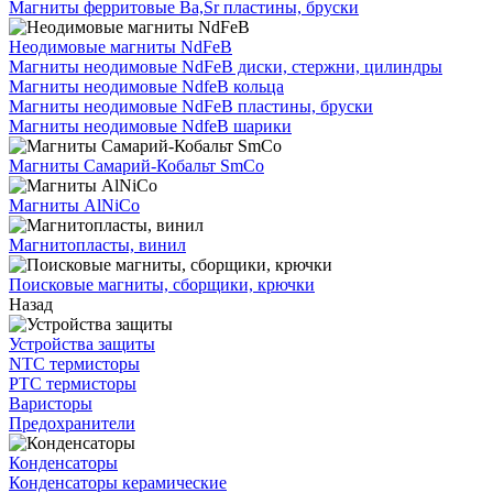
Магниты ферритовые Ba,Sr пластины, бруски
Неодимовые магниты NdFeB
Магниты неодимовые NdFeB диски, стержни, цилиндры
Магниты неодимовые NdfeB кольца
Магниты неодимовые NdFeB пластины, бруски
Магниты неодимовые NdfeB шарики
Магниты Самарий-Кобальт SmCo
Магниты AlNiCo
Магнитопласты, винил
Поисковые магниты, сборщики, крючки
Назад
Устройства защиты
NTC термисторы
PTC термисторы
Варисторы
Предохранители
Конденсаторы
Конденсаторы керамические