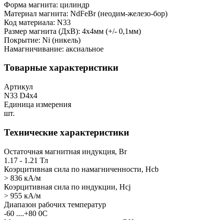
Форма магнита: цилиндр
Материал магнита: NdFeBr (неодим-железо-бор)
Код материала: N33
Размер магнита (ДхВ): 4х4мм (+/- 0,1мм)
Покрытие: Ni (никель)
Намагничивание: аксиальное
Товарные характеристики
Артикул
N33 D4x4
Единица измерения
шт.
Технические характеристики
Остаточная магнитная индукция, Br
1.17 - 1.21 Тл
Коэрцитивная сила по намагниченности, Hcb
> 836 кА/м
Коэрцитивная сила по индукции, Hcj
> 955 кА/м
Диапазон рабочих температур
-60 ....+80 0С