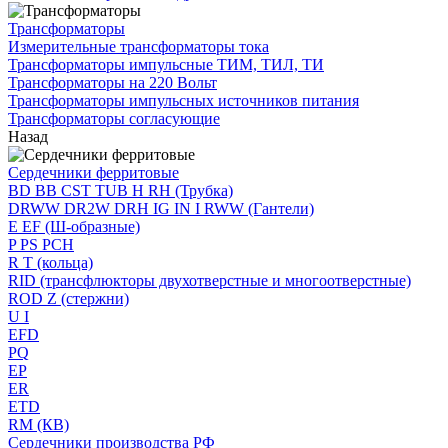
Трансформаторы
Измерительные трансформаторы тока
Трансформаторы импульсные ТИМ, ТИЛ, ТИ
Трансформаторы на 220 Вольт
Трансформаторы импульсных источников питания
Трансформаторы согласующие
Назад
Сердечники ферритовые
BD BB CST TUB H RH (Трубка)
DRWW DR2W DRH IG IN I RWW (Гантели)
E EF (Ш-образные)
P PS PCH
R T (кольца)
RID (трансфлюкторы двухотверстные и многоотверстные)
ROD Z (стержни)
U I
EFD
PQ
EP
ER
ETD
RM (КВ)
Сердечники производства РФ