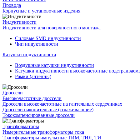
Провода
Корпусные и установочные изделия
Индуктивности
Индуктивности для поверхностного монтажа
Силовые SMD индуктивности
Чип индуктивности
Катушки индуктивности
Воздушные катушки индуктивности
Катушки индуктивности высокочастотные подстраивае
Рамки (антенны)
Дроссели
Высокочастотные дроссели
Дроссели высокочастотные на гантельных сердечниках
Дроссели накопительные (сглаживающие)
Тококомпенсированные дроссели
Трансформаторы
Измерительные трансформаторы тока
Трансформаторы импульсные ТИМ, ТИЛ, ТИ