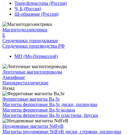
Трансфлюкторы (Россия)
Ч, Б (Россия)
Ш-образные (Россия)
Магнитодиэлектрики
E
Сердечники тороидальные
Сердечники производства РФ
МП (Мо-Пермаллой)
Ленточные магнитопроводы
Аморфные
Нанокристаллические
Назад
Ферритовые магниты Ba,Sr
Магниты ферритовые Ba,Sr диски, цилиндры
Магниты ферритовые Ba,Sr кольца
Магниты ферритовые Ba,Sr пластины, бруски
Неодимовые магниты NdFeB
Магниты неодимовые NdFeB диски, стержни, цилиндры