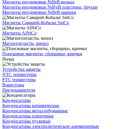
Магниты неодимовые NdfeB кольца
Магниты неодимовые NdFeB пластины, бруски
Магниты неодимовые NdfeB шарики
Магниты Самарий-Кобальт SmCo
Магниты AlNiCo
Магнитопласты, винил
Поисковые магниты, сборщики, крючки
Назад
Устройства защиты
NTC термисторы
PTC термисторы
Варисторы
Предохранители
Конденсаторы
Конденсаторы керамические
Конденсаторы металлобумажные
Конденсаторы пленочные
Конденсаторы пусковые
Конденсаторы электролитические алюминиевые