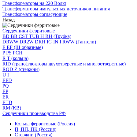
Трансформаторы на 220 Вольт
Трансформаторы импульсных источников питания
Трансформаторы согласующие
Назад
Сердечники ферритовые
BD BB CST TUB H RH (Трубка)
DRWW DR2W DRH IG IN I RWW (Гантели)
E EF (Ш-образные)
P PS PCH
R T (кольца)
RID (трансфлюкторы двухотверстные и многоотверстные)
ROD Z (стержни)
U I
EFD
PQ
EP
ER
ETD
RM (КВ)
Сердечники производства РФ
Кольца ферритовые (Россия)
П, ПП, ПК (Россия)
Стержни (Россия)