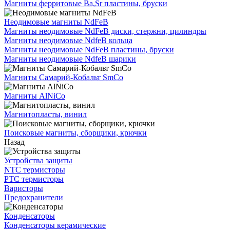
Магниты ферритовые Ba,Sr пластины, бруски
Неодимовые магниты NdFeB
Магниты неодимовые NdFeB диски, стержни, цилиндры
Магниты неодимовые NdfeB кольца
Магниты неодимовые NdFeB пластины, бруски
Магниты неодимовые NdfeB шарики
Магниты Самарий-Кобальт SmCo
Магниты AlNiCo
Магнитопласты, винил
Поисковые магниты, сборщики, крючки
Назад
Устройства защиты
NTC термисторы
PTC термисторы
Варисторы
Предохранители
Конденсаторы
Конденсаторы керамические