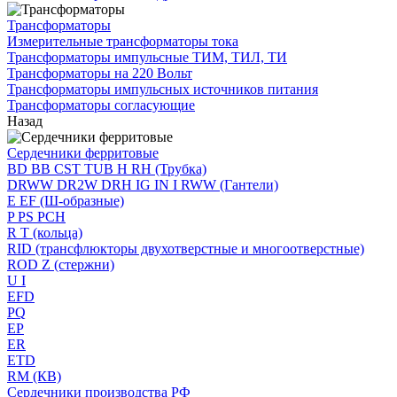
Трансформаторы
Измерительные трансформаторы тока
Трансформаторы импульсные ТИМ, ТИЛ, ТИ
Трансформаторы на 220 Вольт
Трансформаторы импульсных источников питания
Трансформаторы согласующие
Назад
Сердечники ферритовые
BD BB CST TUB H RH (Трубка)
DRWW DR2W DRH IG IN I RWW (Гантели)
E EF (Ш-образные)
P PS PCH
R T (кольца)
RID (трансфлюкторы двухотверстные и многоотверстные)
ROD Z (стержни)
U I
EFD
PQ
EP
ER
ETD
RM (КВ)
Сердечники производства РФ