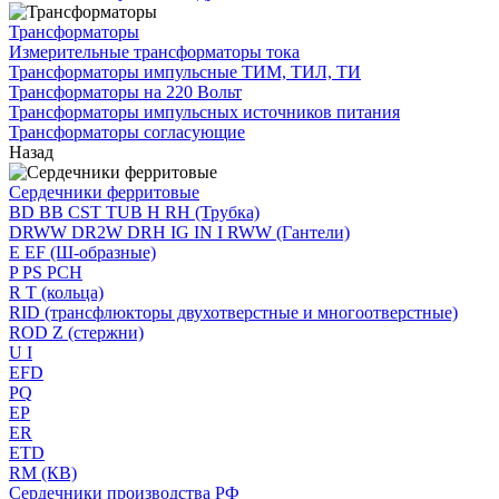
Трансформаторы
Измерительные трансформаторы тока
Трансформаторы импульсные ТИМ, ТИЛ, ТИ
Трансформаторы на 220 Вольт
Трансформаторы импульсных источников питания
Трансформаторы согласующие
Назад
Сердечники ферритовые
BD BB CST TUB H RH (Трубка)
DRWW DR2W DRH IG IN I RWW (Гантели)
E EF (Ш-образные)
P PS PCH
R T (кольца)
RID (трансфлюкторы двухотверстные и многоотверстные)
ROD Z (стержни)
U I
EFD
PQ
EP
ER
ETD
RM (КВ)
Сердечники производства РФ