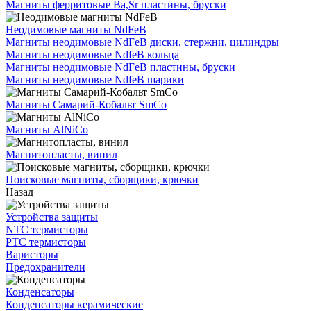
Магниты ферритовые Ba,Sr пластины, бруски
Неодимовые магниты NdFeB
Магниты неодимовые NdFeB диски, стержни, цилиндры
Магниты неодимовые NdfeB кольца
Магниты неодимовые NdFeB пластины, бруски
Магниты неодимовые NdfeB шарики
Магниты Самарий-Кобальт SmCo
Магниты AlNiCo
Магнитопласты, винил
Поисковые магниты, сборщики, крючки
Назад
Устройства защиты
NTC термисторы
PTC термисторы
Варисторы
Предохранители
Конденсаторы
Конденсаторы керамические