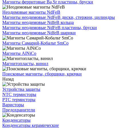
Магниты ферритовые Ba,Sr пластины, бруски
Неодимовые магниты NdFeB
Магниты неодимовые NdFeB диски, стержни, цилиндры
Магниты неодимовые NdfeB кольца
Магниты неодимовые NdFeB пластины, бруски
Магниты неодимовые NdfeB шарики
Магниты Самарий-Кобальт SmCo
Магниты AlNiCo
Магнитопласты, винил
Поисковые магниты, сборщики, крючки
Назад
Устройства защиты
NTC термисторы
PTC термисторы
Варисторы
Предохранители
Конденсаторы
Конденсаторы керамические