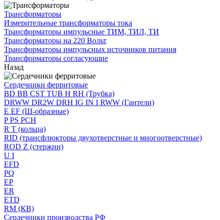
Трансформаторы
Измерительные трансформаторы тока
Трансформаторы импульсные ТИМ, ТИЛ, ТИ
Трансформаторы на 220 Вольт
Трансформаторы импульсных источников питания
Трансформаторы согласующие
Назад
Сердечники ферритовые
BD BB CST TUB H RH (Трубка)
DRWW DR2W DRH IG IN I RWW (Гантели)
E EF (Ш-образные)
P PS PCH
R T (кольца)
RID (трансфлюкторы двухотверстные и многоотверстные)
ROD Z (стержни)
U I
EFD
PQ
EP
ER
ETD
RM (КВ)
Сердечники производства РФ