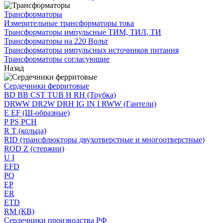
Трансформаторы
Измерительные трансформаторы тока
Трансформаторы импульсные ТИМ, ТИЛ, ТИ
Трансформаторы на 220 Вольт
Трансформаторы импульсных источников питания
Трансформаторы согласующие
Назад
Сердечники ферритовые
BD BB CST TUB H RH (Трубка)
DRWW DR2W DRH IG IN I RWW (Гантели)
E EF (Ш-образные)
P PS PCH
R T (кольца)
RID (трансфлюкторы двухотверстные и многоотверстные)
ROD Z (стержни)
U I
EFD
PQ
EP
ER
ETD
RM (КВ)
Сердечники производства РФ