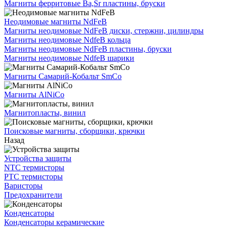
Магниты ферритовые Ba,Sr пластины, бруски
Неодимовые магниты NdFeB
Магниты неодимовые NdFeB диски, стержни, цилиндры
Магниты неодимовые NdfeB кольца
Магниты неодимовые NdFeB пластины, бруски
Магниты неодимовые NdfeB шарики
Магниты Самарий-Кобальт SmCo
Магниты AlNiCo
Магнитопласты, винил
Поисковые магниты, сборщики, крючки
Назад
Устройства защиты
NTC термисторы
PTC термисторы
Варисторы
Предохранители
Конденсаторы
Конденсаторы керамические