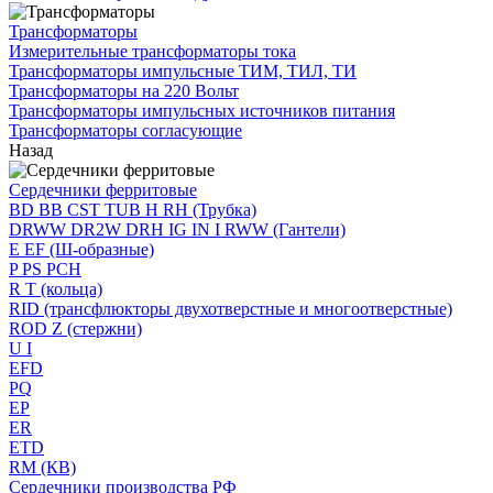
Трансформаторы
Измерительные трансформаторы тока
Трансформаторы импульсные ТИМ, ТИЛ, ТИ
Трансформаторы на 220 Вольт
Трансформаторы импульсных источников питания
Трансформаторы согласующие
Назад
Сердечники ферритовые
BD BB CST TUB H RH (Трубка)
DRWW DR2W DRH IG IN I RWW (Гантели)
E EF (Ш-образные)
P PS PCH
R T (кольца)
RID (трансфлюкторы двухотверстные и многоотверстные)
ROD Z (стержни)
U I
EFD
PQ
EP
ER
ETD
RM (КВ)
Сердечники производства РФ