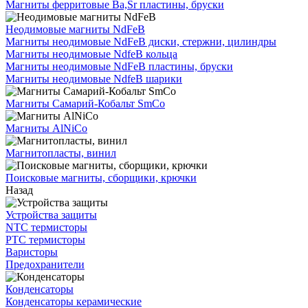
Магниты ферритовые Ba,Sr пластины, бруски
Неодимовые магниты NdFeB
Магниты неодимовые NdFeB диски, стержни, цилиндры
Магниты неодимовые NdfeB кольца
Магниты неодимовые NdFeB пластины, бруски
Магниты неодимовые NdfeB шарики
Магниты Самарий-Кобальт SmCo
Магниты AlNiCo
Магнитопласты, винил
Поисковые магниты, сборщики, крючки
Назад
Устройства защиты
NTC термисторы
PTC термисторы
Варисторы
Предохранители
Конденсаторы
Конденсаторы керамические