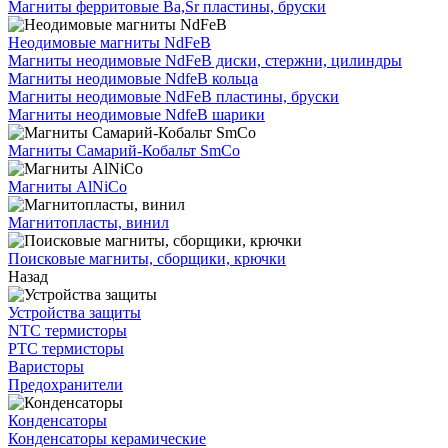
Магниты ферритовые Ba,Sr пластины, бруски
Неодимовые магниты NdFeB
Магниты неодимовые NdFeB диски, стержни, цилиндры
Магниты неодимовые NdfeB кольца
Магниты неодимовые NdFeB пластины, бруски
Магниты неодимовые NdfeB шарики
Магниты Самарий-Кобальт SmCo
Магниты AlNiCo
Магнитопласты, винил
Поисковые магниты, сборщики, крючки
Назад
Устройства защиты
NTC термисторы
PTC термисторы
Варисторы
Предохранители
Конденсаторы
Конденсаторы керамические