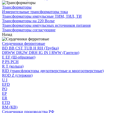
Трансформаторы
Измерительные трансформаторы тока
Трансформаторы импульсные ТИМ, ТИЛ, ТИ
Трансформаторы на 220 Вольт
Трансформаторы импульсных источников питания
Трансформаторы согласующие
Назад
Сердечники ферритовые
BD BB CST TUB H RH (Трубка)
DRWW DR2W DRH IG IN I RWW (Гантели)
E EF (Ш-образные)
P PS PCH
R T (кольца)
RID (трансфлюкторы двухотверстные и многоотверстные)
ROD Z (стержни)
U I
EFD
PQ
EP
ER
ETD
RM (КВ)
Сердечники производства РФ