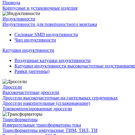
Провода
Корпусные и установочные изделия
Индуктивности
Индуктивности для поверхностного монтажа
Силовые SMD индуктивности
Чип индуктивности
Катушки индуктивности
Воздушные катушки индуктивности
Катушки индуктивности высокочастотные подстраивае
Рамки (антенны)
Дроссели
Высокочастотные дроссели
Дроссели высокочастотные на гантельных сердечниках
Дроссели накопительные (сглаживающие)
Тококомпенсированные дроссели
Трансформаторы
Измерительные трансформаторы тока
Трансформаторы импульсные ТИМ, ТИЛ, ТИ