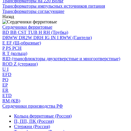
Трансформаторы на 220 Вольт
Трансформаторы импульсных источников питания
Трансформаторы согласующие
Назад
Сердечники ферритовые
BD BB CST TUB H RH (Трубка)
DRWW DR2W DRH IG IN I RWW (Гантели)
E EF (Ш-образные)
P PS PCH
R T (кольца)
RID (трансфлюкторы двухотверстные и многоотверстные)
ROD Z (стержни)
U I
EFD
PQ
EP
ER
ETD
RM (КВ)
Сердечники производства РФ
Кольца ферритовые (Россия)
П, ПП, ПК (Россия)
Стержни (Россия)