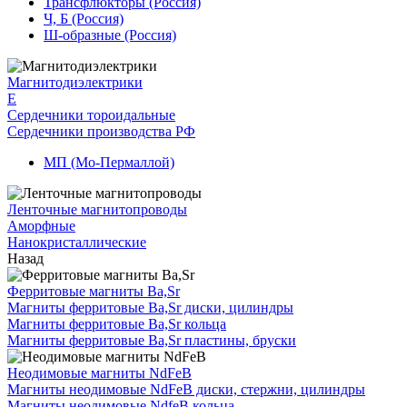
Трансфлюкторы (Россия)
Ч, Б (Россия)
Ш-образные (Россия)
Магнитодиэлектрики
E
Сердечники тороидальные
Сердечники производства РФ
МП (Мо-Пермаллой)
Ленточные магнитопроводы
Аморфные
Нанокристаллические
Назад
Ферритовые магниты Ba,Sr
Магниты ферритовые Ba,Sr диски, цилиндры
Магниты ферритовые Ba,Sr кольца
Магниты ферритовые Ba,Sr пластины, бруски
Неодимовые магниты NdFeB
Магниты неодимовые NdFeB диски, стержни, цилиндры
Магниты неодимовые NdfeB кольца