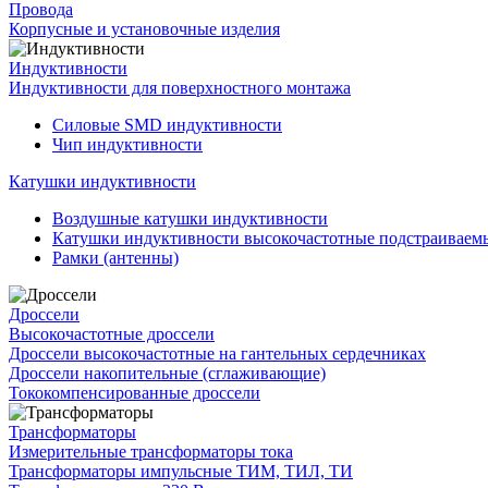
Провода
Корпусные и установочные изделия
Индуктивности
Индуктивности для поверхностного монтажа
Силовые SMD индуктивности
Чип индуктивности
Катушки индуктивности
Воздушные катушки индуктивности
Катушки индуктивности высокочастотные подстраивае
Рамки (антенны)
Дроссели
Высокочастотные дроссели
Дроссели высокочастотные на гантельных сердечниках
Дроссели накопительные (сглаживающие)
Тококомпенсированные дроссели
Трансформаторы
Измерительные трансформаторы тока
Трансформаторы импульсные ТИМ, ТИЛ, ТИ