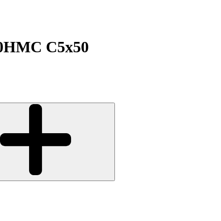
00НМС С5х50