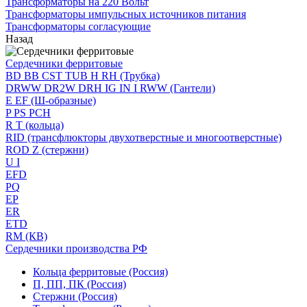
Трансформаторы на 220 Вольт
Трансформаторы импульсных источников питания
Трансформаторы согласующие
Назад
Сердечники ферритовые
BD BB CST TUB H RH (Трубка)
DRWW DR2W DRH IG IN I RWW (Гантели)
E EF (Ш-образные)
P PS PCH
R T (кольца)
RID (трансфлюкторы двухотверстные и многоотверстные)
ROD Z (стержни)
U I
EFD
PQ
EP
ER
ETD
RM (КВ)
Сердечники производства РФ
Кольца ферритовые (Россия)
П, ПП, ПК (Россия)
Стержни (Россия)