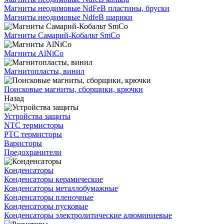
Магниты неодимовые NdFeB пластины, бруски
Магниты неодимовые NdfeB шарики
Магниты Самарий-Кобальт SmCo
Магниты AlNiCo
Магнитопласты, винил
Поисковые магниты, сборщики, крючки
Назад
Устройства защиты
NTC термисторы
PTC термисторы
Варисторы
Предохранители
Конденсаторы
Конденсаторы керамические
Конденсаторы металлобумажные
Конденсаторы пленочные
Конденсаторы пусковые
Конденсаторы электролитические алюминиевые