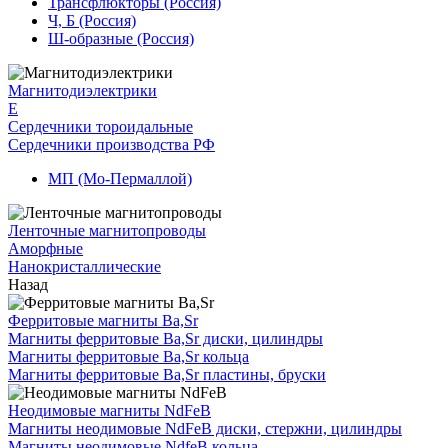
Трансфлюкторы (Россия)
Ч, Б (Россия)
Ш-образные (Россия)
Магнитодиэлектрики
E
Сердечники тороидальные
Сердечники производства РФ
МП (Мо-Пермаллой)
Ленточные магнитопроводы
Аморфные
Нанокристаллические
Назад
Ферритовые магниты Ba,Sr
Магниты ферритовые Ba,Sr диски, цилиндры
Магниты ферритовые Ba,Sr кольца
Магниты ферритовые Ba,Sr пластины, бруски
Неодимовые магниты NdFeB
Магниты неодимовые NdFeB диски, стержни, цилиндры
Магниты неодимовые NdfeB кольца