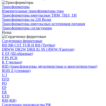
Трансформаторы
Измерительные трансформаторы тока
Трансформаторы импульсные ТИМ, ТИЛ, ТИ
Трансформаторы на 220 Вольт
Трансформаторы импульсных источников питания
Трансформаторы согласующие
Назад
Сердечники ферритовые
BD BB CST TUB H RH (Трубка)
DRWW DR2W DRH IG IN I RWW (Гантели)
E EF (Ш-образные)
P PS PCH
R T (кольца)
RID (трансфлюкторы двухотверстные и многоотверстные)
ROD Z (стержни)
U I
EFD
PQ
EP
ER
ETD
RM (КВ)
Сердечники производства РФ