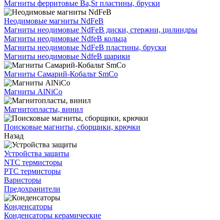
Магниты ферритовые Ba,Sr пластины, бруски
Неодимовые магниты NdFeB
Магниты неодимовые NdFeB диски, стержни, цилиндры
Магниты неодимовые NdfeB кольца
Магниты неодимовые NdFeB пластины, бруски
Магниты неодимовые NdfeB шарики
Магниты Самарий-Кобальт SmCo
Магниты AlNiCo
Магнитопласты, винил
Поисковые магниты, сборщики, крючки
Назад
Устройства защиты
NTC термисторы
PTC термисторы
Варисторы
Предохранители
Конденсаторы
Конденсаторы керамические