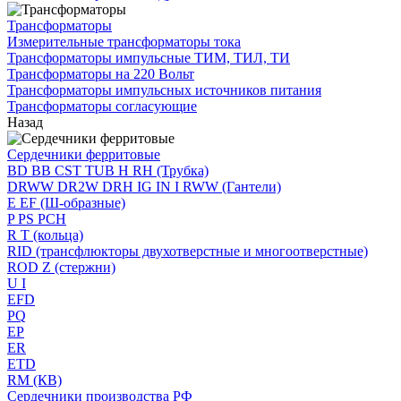
Трансформаторы
Измерительные трансформаторы тока
Трансформаторы импульсные ТИМ, ТИЛ, ТИ
Трансформаторы на 220 Вольт
Трансформаторы импульсных источников питания
Трансформаторы согласующие
Назад
Сердечники ферритовые
BD BB CST TUB H RH (Трубка)
DRWW DR2W DRH IG IN I RWW (Гантели)
E EF (Ш-образные)
P PS PCH
R T (кольца)
RID (трансфлюкторы двухотверстные и многоотверстные)
ROD Z (стержни)
U I
EFD
PQ
EP
ER
ETD
RM (КВ)
Сердечники производства РФ