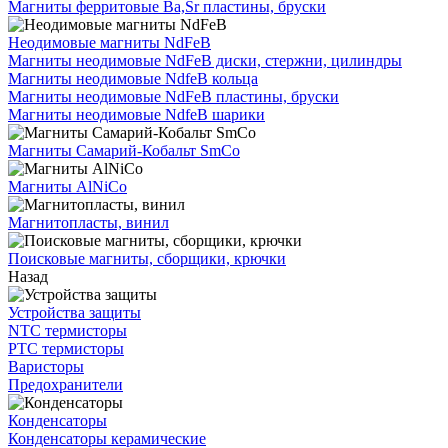
Магниты ферритовые Ba,Sr пластины, бруски
Неодимовые магниты NdFeB
Магниты неодимовые NdFeB диски, стержни, цилиндры
Магниты неодимовые NdfeB кольца
Магниты неодимовые NdFeB пластины, бруски
Магниты неодимовые NdfeB шарики
Магниты Самарий-Кобальт SmCo
Магниты AlNiCo
Магнитопласты, винил
Поисковые магниты, сборщики, крючки
Назад
Устройства защиты
NTC термисторы
PTC термисторы
Варисторы
Предохранители
Конденсаторы
Конденсаторы керамические