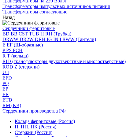
Трансформаторы на 220 Вольт
Трансформаторы импульсных источников питания
Трансформаторы согласующие
Назад
Сердечники ферритовые
BD BB CST TUB H RH (Трубка)
DRWW DR2W DRH IG IN I RWW (Гантели)
E EF (Ш-образные)
P PS PCH
R T (кольца)
RID (трансфлюкторы двухотверстные и многоотверстные)
ROD Z (стержни)
U I
EFD
PQ
EP
ER
ETD
RM (КВ)
Сердечники производства РФ
Кольца ферритовые (Россия)
П, ПП, ПК (Россия)
Стержни (Россия)