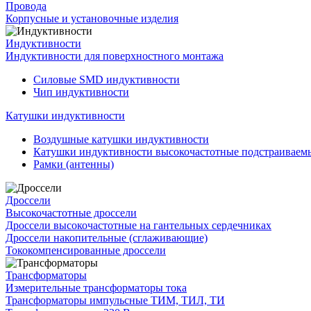
Провода
Корпусные и установочные изделия
Индуктивности
Индуктивности для поверхностного монтажа
Силовые SMD индуктивности
Чип индуктивности
Катушки индуктивности
Воздушные катушки индуктивности
Катушки индуктивности высокочастотные подстраивае
Рамки (антенны)
Дроссели
Высокочастотные дроссели
Дроссели высокочастотные на гантельных сердечниках
Дроссели накопительные (сглаживающие)
Тококомпенсированные дроссели
Трансформаторы
Измерительные трансформаторы тока
Трансформаторы импульсные ТИМ, ТИЛ, ТИ