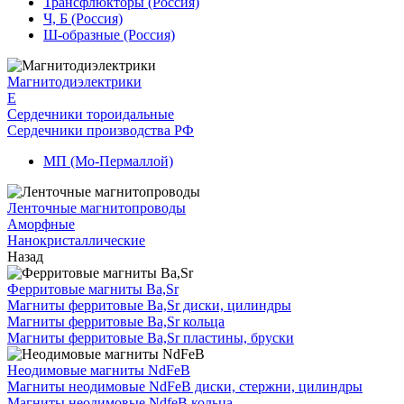
Трансфлюкторы (Россия)
Ч, Б (Россия)
Ш-образные (Россия)
Магнитодиэлектрики
E
Сердечники тороидальные
Сердечники производства РФ
МП (Мо-Пермаллой)
Ленточные магнитопроводы
Аморфные
Нанокристаллические
Назад
Ферритовые магниты Ba,Sr
Магниты ферритовые Ba,Sr диски, цилиндры
Магниты ферритовые Ba,Sr кольца
Магниты ферритовые Ba,Sr пластины, бруски
Неодимовые магниты NdFeB
Магниты неодимовые NdFeB диски, стержни, цилиндры
Магниты неодимовые NdfeB кольца