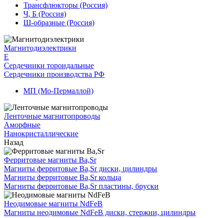
Трансфлюкторы (Россия)
Ч, Б (Россия)
Ш-образные (Россия)
Магнитодиэлектрики
E
Сердечники тороидальные
Сердечники производства РФ
МП (Мо-Пермаллой)
Ленточные магнитопроводы
Аморфные
Нанокристаллические
Назад
Ферритовые магниты Ba,Sr
Магниты ферритовые Ba,Sr диски, цилиндры
Магниты ферритовые Ba,Sr кольца
Магниты ферритовые Ba,Sr пластины, бруски
Неодимовые магниты NdFeB
Магниты неодимовые NdFeB диски, стержни, цилиндры