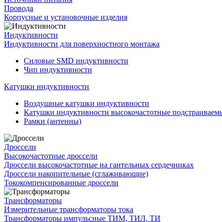
Провода
Корпусные и установочные изделия
Индуктивности
Индуктивности для поверхностного монтажа
Силовые SMD индуктивности
Чип индуктивности
Катушки индуктивности
Воздушные катушки индуктивности
Катушки индуктивности высокочастотные подстраивае
Рамки (антенны)
Дроссели
Высокочастотные дроссели
Дроссели высокочастотные на гантельных сердечниках
Дроссели накопительные (сглаживающие)
Тококомпенсированные дроссели
Трансформаторы
Измерительные трансформаторы тока
Трансформаторы импульсные ТИМ, ТИЛ, ТИ