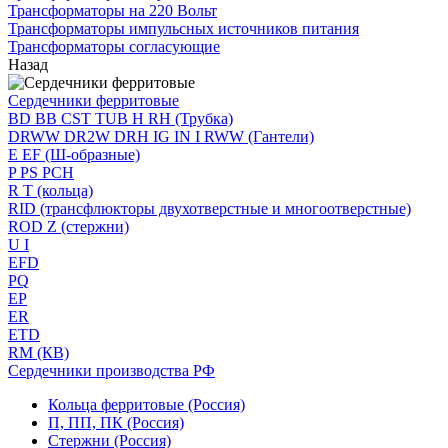
Трансформаторы на 220 Вольт
Трансформаторы импульсных источников питания
Трансформаторы согласующие
Назад
Сердечники ферритовые
BD BB CST TUB H RH (Трубка)
DRWW DR2W DRH IG IN I RWW (Гантели)
E EF (Ш-образные)
P PS PCH
R T (кольца)
RID (трансфлюкторы двухотверстные и многоотверстные)
ROD Z (стержни)
U I
EFD
PQ
EP
ER
ETD
RM (КВ)
Сердечники производства РФ
Кольца ферритовые (Россия)
П, ПП, ПК (Россия)
Стержни (Россия)