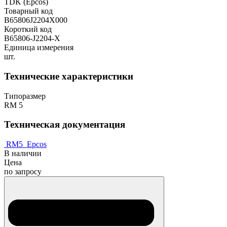
TDK (Epcos)
Товарный код
B65806J2204X000
Короткий код
B65806-J2204-X
Единица измерения
шт.
Технические характеристики
Типоразмер
RM 5
Техническая документация
RM5_Epcos
В наличии
Цена
по запросу