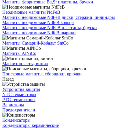
Магниты ферритовые Ba,Sr пластины, бруски
Неодимовые магниты NdFeB
Магниты неодимовые NdFeB диски, стержни, цилиндры
Магниты неодимовые NdfeB кольца
Магниты неодимовые NdFeB пластины, бруски
Магниты неодимовые NdfeB шарики
Магниты Самарий-Кобальт SmCo
Магниты AlNiCo
Магнитопласты, винил
Поисковые магниты, сборщики, крючки
Назад
Устройства защиты
NTC термисторы
PTC термисторы
Варисторы
Предохранители
Конденсаторы
Конденсаторы керамические