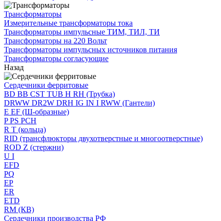
Трансформаторы
Измерительные трансформаторы тока
Трансформаторы импульсные ТИМ, ТИЛ, ТИ
Трансформаторы на 220 Вольт
Трансформаторы импульсных источников питания
Трансформаторы согласующие
Назад
Сердечники ферритовые
BD BB CST TUB H RH (Трубка)
DRWW DR2W DRH IG IN I RWW (Гантели)
E EF (Ш-образные)
P PS PCH
R T (кольца)
RID (трансфлюкторы двухотверстные и многоотверстные)
ROD Z (стержни)
U I
EFD
PQ
EP
ER
ETD
RM (КВ)
Сердечники производства РФ