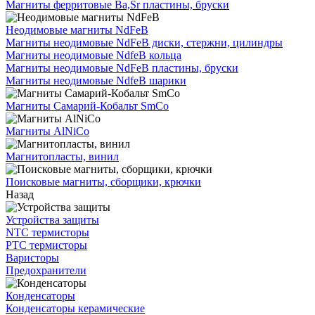
Магниты ферритовые Ba,Sr пластины, бруски
Неодимовые магниты NdFeB
Магниты неодимовые NdFeB диски, стержни, цилиндры
Магниты неодимовые NdfeB кольца
Магниты неодимовые NdFeB пластины, бруски
Магниты неодимовые NdfeB шарики
Магниты Самарий-Кобальт SmCo
Магниты AlNiCo
Магнитопласты, винил
Поисковые магниты, сборщики, крючки
Назад
Устройства защиты
NTC термисторы
PTC термисторы
Варисторы
Предохранители
Конденсаторы
Конденсаторы керамические