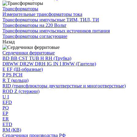
Трансформаторы
Измерительные трансформаторы тока
Трансформаторы импульсные ТИМ, ТИЛ, ТИ
Трансформаторы на 220 Вольт
Трансформаторы импульсных источников питания
Трансформаторы согласующие
Назад
Сердечники ферритовые
BD BB CST TUB H RH (Трубка)
DRWW DR2W DRH IG IN I RWW (Гантели)
E EF (Ш-образные)
P PS PCH
R T (кольца)
RID (трансфлюкторы двухотверстные и многоотверстные)
ROD Z (стержни)
U I
EFD
PQ
EP
ER
ETD
RM (КВ)
Сердечники производства РФ