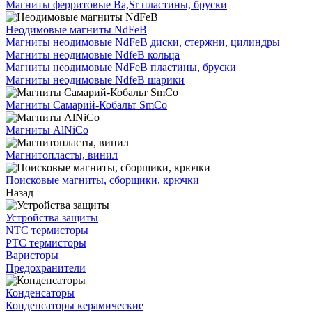
Магниты ферритовые Ba,Sr пластины, бруски
Неодимовые магниты NdFeB
Магниты неодимовые NdFeB диски, стержни, цилиндры
Магниты неодимовые NdfeB кольца
Магниты неодимовые NdFeB пластины, бруски
Магниты неодимовые NdfeB шарики
Магниты Самарий-Кобальт SmCo
Магниты AlNiCo
Магнитопласты, винил
Поисковые магниты, сборщики, крючки
Назад
Устройства защиты
NTC термисторы
PTC термисторы
Варисторы
Предохранители
Конденсаторы
Конденсаторы керамические