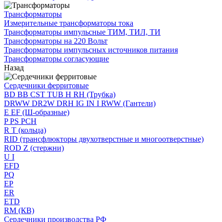
Трансформаторы
Измерительные трансформаторы тока
Трансформаторы импульсные ТИМ, ТИЛ, ТИ
Трансформаторы на 220 Вольт
Трансформаторы импульсных источников питания
Трансформаторы согласующие
Назад
Сердечники ферритовые
BD BB CST TUB H RH (Трубка)
DRWW DR2W DRH IG IN I RWW (Гантели)
E EF (Ш-образные)
P PS PCH
R T (кольца)
RID (трансфлюкторы двухотверстные и многоотверстные)
ROD Z (стержни)
U I
EFD
PQ
EP
ER
ETD
RM (КВ)
Сердечники производства РФ