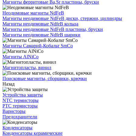
Магниты ферритовые Ba,Sr пластины, бруски
Неодимовые магниты NdFeB
Магниты неодимовые NdFeB диски, стержни, цилиндры
Магниты неодимовые NdfeB кольца
Магниты неодимовые NdFeB пластины, бруски
Магниты неодимовые NdfeB шарики
Магниты Самарий-Кобальт SmCo
Магниты AlNiCo
Магнитопласты, винил
Поисковые магниты, сборщики, крючки
Назад
Устройства защиты
NTC термисторы
PTC термисторы
Варисторы
Предохранители
Конденсаторы
Конденсаторы керамические