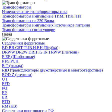
Трансформаторы
Измерительные трансформаторы тока
Трансформаторы импульсные ТИМ, ТИЛ, ТИ
Трансформаторы на 220 Вольт
Трансформаторы импульсных источников питания
Трансформаторы согласующие
Назад
Сердечники ферритовые
BD BB CST TUB H RH (Трубка)
DRWW DR2W DRH IG IN I RWW (Гантели)
E EF (Ш-образные)
P PS PCH
R T (кольца)
RID (трансфлюкторы двухотверстные и многоотверстные)
ROD Z (стержни)
U I
EFD
PQ
EP
ER
ETD
RM (КВ)
Сердечники производства РФ