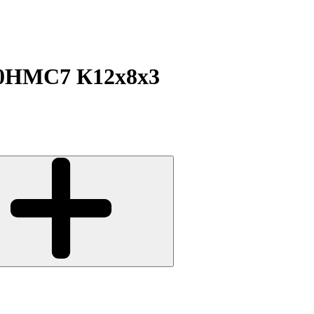
0НМС7 К12х8х3