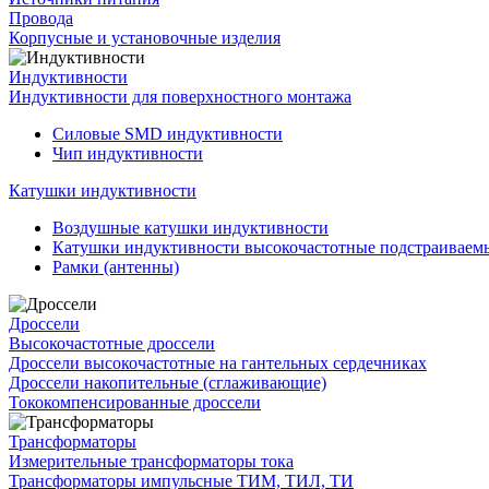
Провода
Корпусные и установочные изделия
Индуктивности
Индуктивности для поверхностного монтажа
Силовые SMD индуктивности
Чип индуктивности
Катушки индуктивности
Воздушные катушки индуктивности
Катушки индуктивности высокочастотные подстраивае
Рамки (антенны)
Дроссели
Высокочастотные дроссели
Дроссели высокочастотные на гантельных сердечниках
Дроссели накопительные (сглаживающие)
Тококомпенсированные дроссели
Трансформаторы
Измерительные трансформаторы тока
Трансформаторы импульсные ТИМ, ТИЛ, ТИ