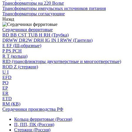
Трансформаторы на 220 Вольт
Трансформаторы импульсных источников питания
Трансформаторы согласующие
Назад
Сердечники ферритовые
BD BB CST TUB H RH (Трубка)
DRWW DR2W DRH IG IN I RWW (Гантели)
E EF (Ш-образные)
P PS PCH
R T (кольца)
RID (трансфлюкторы двухотверстные и многоотверстные)
ROD Z (стержни)
U I
EFD
PQ
EP
ER
ETD
RM (КВ)
Сердечники производства РФ
Кольца ферритовые (Россия)
П, ПП, ПК (Россия)
Стержни (Россия)