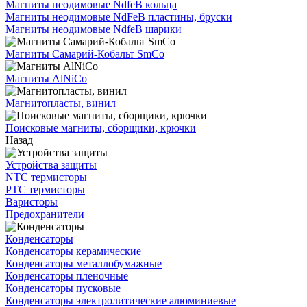
Магниты неодимовые NdfeB кольца
Магниты неодимовые NdFeB пластины, бруски
Магниты неодимовые NdfeB шарики
Магниты Самарий-Кобальт SmCo
Магниты AlNiCo
Магнитопласты, винил
Поисковые магниты, сборщики, крючки
Назад
Устройства защиты
NTC термисторы
PTC термисторы
Варисторы
Предохранители
Конденсаторы
Конденсаторы керамические
Конденсаторы металлобумажные
Конденсаторы пленочные
Конденсаторы пусковые
Конденсаторы электролитические алюминиевые