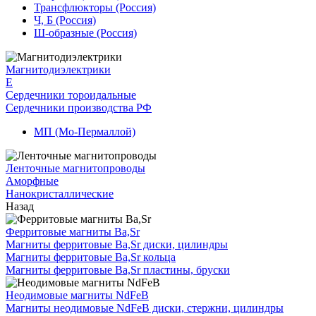
Трансфлюкторы (Россия)
Ч, Б (Россия)
Ш-образные (Россия)
Магнитодиэлектрики
E
Сердечники тороидальные
Сердечники производства РФ
МП (Мо-Пермаллой)
Ленточные магнитопроводы
Аморфные
Нанокристаллические
Назад
Ферритовые магниты Ba,Sr
Магниты ферритовые Ba,Sr диски, цилиндры
Магниты ферритовые Ba,Sr кольца
Магниты ферритовые Ba,Sr пластины, бруски
Неодимовые магниты NdFeB
Магниты неодимовые NdFeB диски, стержни, цилиндры