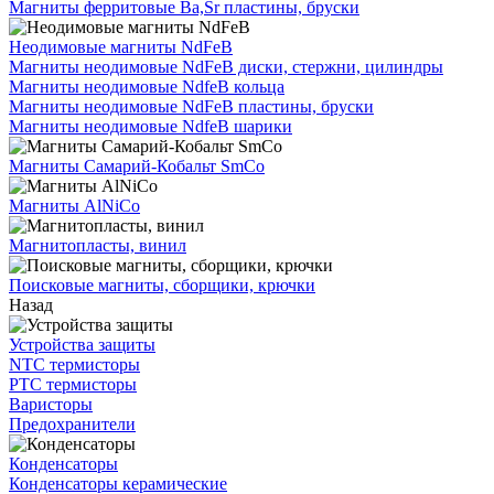
Магниты ферритовые Ba,Sr пластины, бруски
Неодимовые магниты NdFeB
Магниты неодимовые NdFeB диски, стержни, цилиндры
Магниты неодимовые NdfeB кольца
Магниты неодимовые NdFeB пластины, бруски
Магниты неодимовые NdfeB шарики
Магниты Самарий-Кобальт SmCo
Магниты AlNiCo
Магнитопласты, винил
Поисковые магниты, сборщики, крючки
Назад
Устройства защиты
NTC термисторы
PTC термисторы
Варисторы
Предохранители
Конденсаторы
Конденсаторы керамические