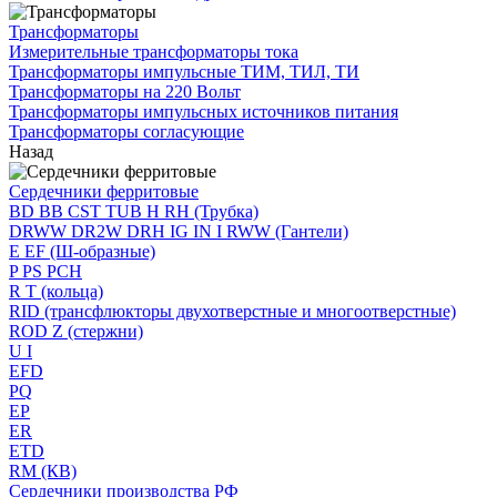
Трансформаторы
Измерительные трансформаторы тока
Трансформаторы импульсные ТИМ, ТИЛ, ТИ
Трансформаторы на 220 Вольт
Трансформаторы импульсных источников питания
Трансформаторы согласующие
Назад
Сердечники ферритовые
BD BB CST TUB H RH (Трубка)
DRWW DR2W DRH IG IN I RWW (Гантели)
E EF (Ш-образные)
P PS PCH
R T (кольца)
RID (трансфлюкторы двухотверстные и многоотверстные)
ROD Z (стержни)
U I
EFD
PQ
EP
ER
ETD
RM (КВ)
Сердечники производства РФ