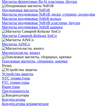
Магниты ферритовые Ba,Sr пластины, бруски
Неодимовые магниты NdFeB
Магниты неодимовые NdFeB диски, стержни, цилиндры
Магниты неодимовые NdfeB кольца
Магниты неодимовые NdFeB пластины, бруски
Магниты неодимовые NdfeB шарики
Магниты Самарий-Кобальт SmCo
Магниты AlNiCo
Магнитопласты, винил
Поисковые магниты, сборщики, крючки
Назад
Устройства защиты
NTC термисторы
PTC термисторы
Варисторы
Предохранители
Конденсаторы
Конденсаторы керамические