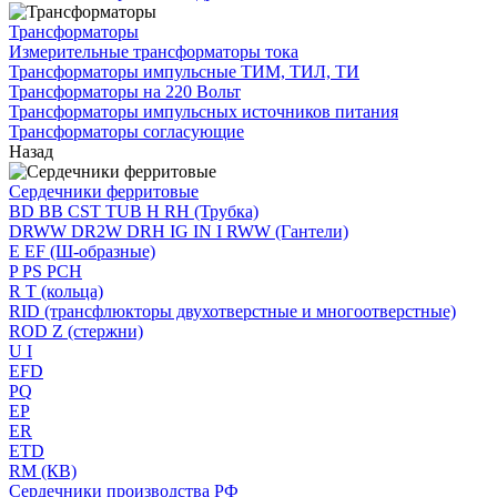
Трансформаторы
Измерительные трансформаторы тока
Трансформаторы импульсные ТИМ, ТИЛ, ТИ
Трансформаторы на 220 Вольт
Трансформаторы импульсных источников питания
Трансформаторы согласующие
Назад
Сердечники ферритовые
BD BB CST TUB H RH (Трубка)
DRWW DR2W DRH IG IN I RWW (Гантели)
E EF (Ш-образные)
P PS PCH
R T (кольца)
RID (трансфлюкторы двухотверстные и многоотверстные)
ROD Z (стержни)
U I
EFD
PQ
EP
ER
ETD
RM (КВ)
Сердечники производства РФ