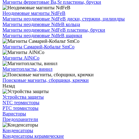
Магниты ферритовые Ba,Sr пластины, бруски
Неодимовые магниты NdFeB
Магниты неодимовые NdFeB диски, стержни, цилиндры
Магниты неодимовые NdfeB кольца
Магниты неодимовые NdFeB пластины, бруски
Магниты неодимовые NdfeB шарики
Магниты Самарий-Кобальт SmCo
Магниты AlNiCo
Магнитопласты, винил
Поисковые магниты, сборщики, крючки
Назад
Устройства защиты
NTC термисторы
PTC термисторы
Варисторы
Предохранители
Конденсаторы
Конденсаторы керамические