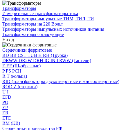
Трансформаторы
Измерительные трансформаторы тока
Трансформаторы импульсные ТИМ, ТИЛ, ТИ
Трансформаторы на 220 Вольт
Трансформаторы импульсных источников питания
Трансформаторы согласующие
Назад
Сердечники ферритовые
BD BB CST TUB H RH (Трубка)
DRWW DR2W DRH IG IN I RWW (Гантели)
E EF (Ш-образные)
P PS PCH
R T (кольца)
RID (трансфлюкторы двухотверстные и многоотверстные)
ROD Z (стержни)
U I
EFD
PQ
EP
ER
ETD
RM (КВ)
Сердечники производства РФ