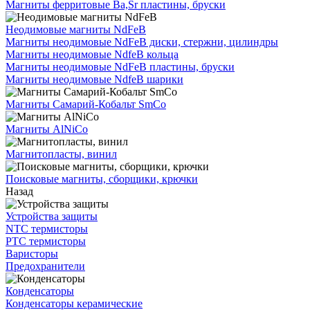
Магниты ферритовые Ba,Sr пластины, бруски
Неодимовые магниты NdFeB
Магниты неодимовые NdFeB диски, стержни, цилиндры
Магниты неодимовые NdfeB кольца
Магниты неодимовые NdFeB пластины, бруски
Магниты неодимовые NdfeB шарики
Магниты Самарий-Кобальт SmCo
Магниты AlNiCo
Магнитопласты, винил
Поисковые магниты, сборщики, крючки
Назад
Устройства защиты
NTC термисторы
PTC термисторы
Варисторы
Предохранители
Конденсаторы
Конденсаторы керамические