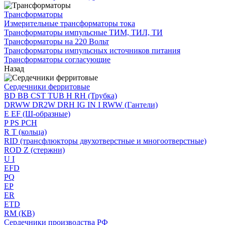
Трансформаторы
Измерительные трансформаторы тока
Трансформаторы импульсные ТИМ, ТИЛ, ТИ
Трансформаторы на 220 Вольт
Трансформаторы импульсных источников питания
Трансформаторы согласующие
Назад
Сердечники ферритовые
BD BB CST TUB H RH (Трубка)
DRWW DR2W DRH IG IN I RWW (Гантели)
E EF (Ш-образные)
P PS PCH
R T (кольца)
RID (трансфлюкторы двухотверстные и многоотверстные)
ROD Z (стержни)
U I
EFD
PQ
EP
ER
ETD
RM (КВ)
Сердечники производства РФ