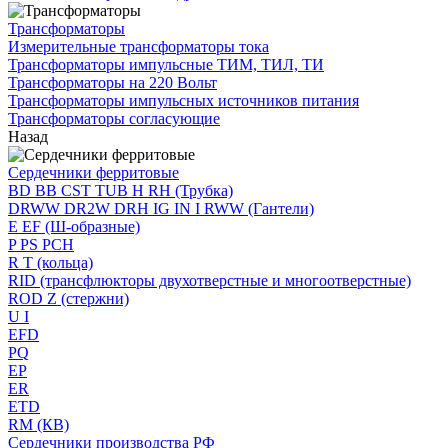
Трансформаторы
Измерительные трансформаторы тока
Трансформаторы импульсные ТИМ, ТИЛ, ТИ
Трансформаторы на 220 Вольт
Трансформаторы импульсных источников питания
Трансформаторы согласующие
Назад
Сердечники ферритовые
BD BB CST TUB H RH (Трубка)
DRWW DR2W DRH IG IN I RWW (Гантели)
E EF (Ш-образные)
P PS PCH
R T (кольца)
RID (трансфлюкторы двухотверстные и многоотверстные)
ROD Z (стержни)
U I
EFD
PQ
EP
ER
ETD
RM (КВ)
Сердечники производства РФ