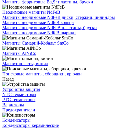
Магниты ферритовые Ba,Sr пластины, бруски
Неодимовые магниты NdFeB
Магниты неодимовые NdFeB диски, стержни, цилиндры
Магниты неодимовые NdfeB кольца
Магниты неодимовые NdFeB пластины, бруски
Магниты неодимовые NdfeB шарики
Магниты Самарий-Кобальт SmCo
Магниты AlNiCo
Магнитопласты, винил
Поисковые магниты, сборщики, крючки
Назад
Устройства защиты
NTC термисторы
PTC термисторы
Варисторы
Предохранители
Конденсаторы
Конденсаторы керамические