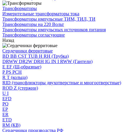
Трансформаторы
Измерительные трансформаторы тока
Трансформаторы импульсные ТИМ, ТИЛ, ТИ
Трансформаторы на 220 Вольт
Трансформаторы импульсных источников питания
Трансформаторы согласующие
Назад
Сердечники ферритовые
BD BB CST TUB H RH (Трубка)
DRWW DR2W DRH IG IN I RWW (Гантели)
E EF (Ш-образные)
P PS PCH
R T (кольца)
RID (трансфлюкторы двухотверстные и многоотверстные)
ROD Z (стержни)
U I
EFD
PQ
EP
ER
ETD
RM (КВ)
Сердечники производства РФ