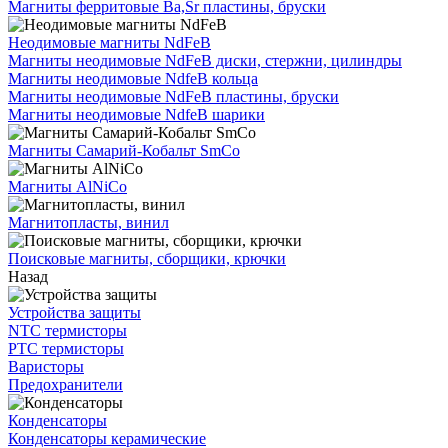
Магниты ферритовые Ba,Sr пластины, бруски
Неодимовые магниты NdFeB
Магниты неодимовые NdFeB диски, стержни, цилиндры
Магниты неодимовые NdfeB кольца
Магниты неодимовые NdFeB пластины, бруски
Магниты неодимовые NdfeB шарики
Магниты Самарий-Кобальт SmCo
Магниты AlNiCo
Магнитопласты, винил
Поисковые магниты, сборщики, крючки
Назад
Устройства защиты
NTC термисторы
PTC термисторы
Варисторы
Предохранители
Конденсаторы
Конденсаторы керамические