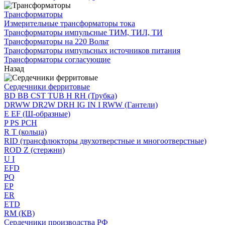
Трансформаторы
Измерительные трансформаторы тока
Трансформаторы импульсные ТИМ, ТИЛ, ТИ
Трансформаторы на 220 Вольт
Трансформаторы импульсных источников питания
Трансформаторы согласующие
Назад
Сердечники ферритовые
BD BB CST TUB H RH (Трубка)
DRWW DR2W DRH IG IN I RWW (Гантели)
E EF (Ш-образные)
P PS PCH
R T (кольца)
RID (трансфлюкторы двухотверстные и многоотверстные)
ROD Z (стержни)
U I
EFD
PQ
EP
ER
ETD
RM (КВ)
Сердечники производства РФ