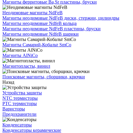
Магниты ферритовые Ba,Sr пластины, бруски
Неодимовые магниты NdFeB
Магниты неодимовые NdFeB диски, стержни, цилиндры
Магниты неодимовые NdfeB кольца
Магниты неодимовые NdFeB пластины, бруски
Магниты неодимовые NdfeB шарики
Магниты Самарий-Кобальт SmCo
Магниты AlNiCo
Магнитопласты, винил
Поисковые магниты, сборщики, крючки
Назад
Устройства защиты
NTC термисторы
PTC термисторы
Варисторы
Предохранители
Конденсаторы
Конденсаторы керамические