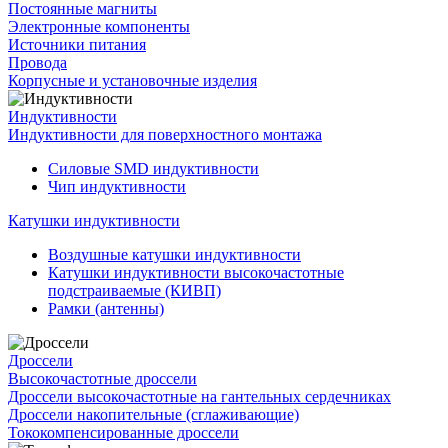
Постоянные магниты
Электронные компоненты
Источники питания
Провода
Корпусные и установочные изделия
Индуктивности
Индуктивности для поверхностного монтажа
Силовые SMD индуктивности
Чип индуктивности
Катушки индуктивности
Воздушные катушки индуктивности
Катушки индуктивности высокочастотные
подстраиваемые (КИВП)
Рамки (антенны)
Дроссели
Высокочастотные дроссели
Дроссели высокочастотные на гантельных сердечниках
Дроссели накопительные (сглаживающие)
Тококомпенсированные дроссели