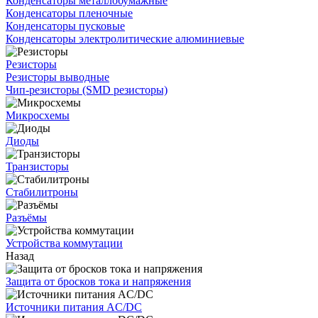
Конденсаторы металлобумажные
Конденсаторы пленочные
Конденсаторы пусковые
Конденсаторы электролитические алюминиевые
Резисторы
Резисторы выводные
Чип-резисторы (SMD резисторы)
Микросхемы
Диоды
Транзисторы
Стабилитроны
Разъёмы
Устройства коммутации
Назад
Защита от бросков тока и напряжения
Источники питания AC/DC