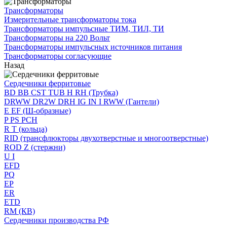
Трансформаторы
Измерительные трансформаторы тока
Трансформаторы импульсные ТИМ, ТИЛ, ТИ
Трансформаторы на 220 Вольт
Трансформаторы импульсных источников питания
Трансформаторы согласующие
Назад
Сердечники ферритовые
BD BB CST TUB H RH (Трубка)
DRWW DR2W DRH IG IN I RWW (Гантели)
E EF (Ш-образные)
P PS PCH
R T (кольца)
RID (трансфлюкторы двухотверстные и многоотверстные)
ROD Z (стержни)
U I
EFD
PQ
EP
ER
ETD
RM (КВ)
Сердечники производства РФ