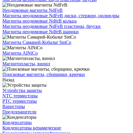
Неодимовые магниты NdFeB
Магниты неодимовые NdFeB диски, стержни, цилиндры
Магниты неодимовые NdfeB кольца
Магниты неодимовые NdFeB пластины, бруски
Магниты неодимовые NdfeB шарики
Магниты Самарий-Кобальт SmCo
Магниты AlNiCo
Магнитопласты, винил
Поисковые магниты, сборщики, крючки
Назад
Устройства защиты
NTC термисторы
PTC термисторы
Варисторы
Предохранители
Конденсаторы
Конденсаторы керамические