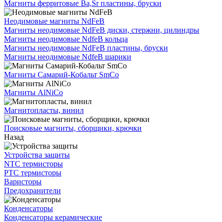
Магниты ферритовые Ba,Sr пластины, бруски
Неодимовые магниты NdFeB
Магниты неодимовые NdFeB диски, стержни, цилиндры
Магниты неодимовые NdfeB кольца
Магниты неодимовые NdFeB пластины, бруски
Магниты неодимовые NdfeB шарики
Магниты Самарий-Кобальт SmCo
Магниты AlNiCo
Магнитопласты, винил
Поисковые магниты, сборщики, крючки
Назад
Устройства защиты
NTC термисторы
PTC термисторы
Варисторы
Предохранители
Конденсаторы
Конденсаторы керамические