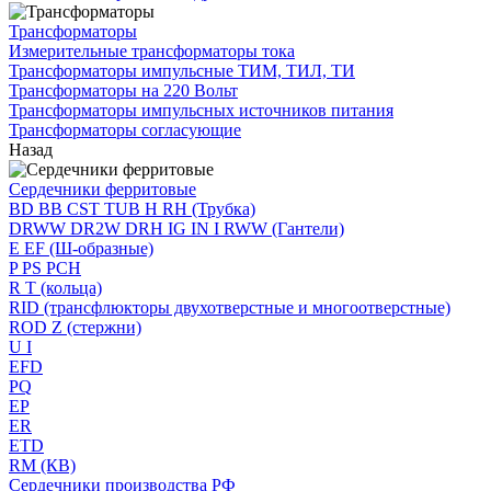
Трансформаторы
Измерительные трансформаторы тока
Трансформаторы импульсные ТИМ, ТИЛ, ТИ
Трансформаторы на 220 Вольт
Трансформаторы импульсных источников питания
Трансформаторы согласующие
Назад
Сердечники ферритовые
BD BB CST TUB H RH (Трубка)
DRWW DR2W DRH IG IN I RWW (Гантели)
E EF (Ш-образные)
P PS PCH
R T (кольца)
RID (трансфлюкторы двухотверстные и многоотверстные)
ROD Z (стержни)
U I
EFD
PQ
EP
ER
ETD
RM (КВ)
Сердечники производства РФ