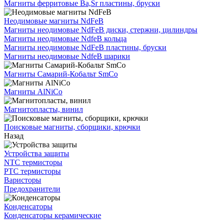
Магниты ферритовые Ba,Sr пластины, бруски
Неодимовые магниты NdFeB
Магниты неодимовые NdFeB диски, стержни, цилиндры
Магниты неодимовые NdfeB кольца
Магниты неодимовые NdFeB пластины, бруски
Магниты неодимовые NdfeB шарики
Магниты Самарий-Кобальт SmCo
Магниты AlNiCo
Магнитопласты, винил
Поисковые магниты, сборщики, крючки
Назад
Устройства защиты
NTC термисторы
PTC термисторы
Варисторы
Предохранители
Конденсаторы
Конденсаторы керамические