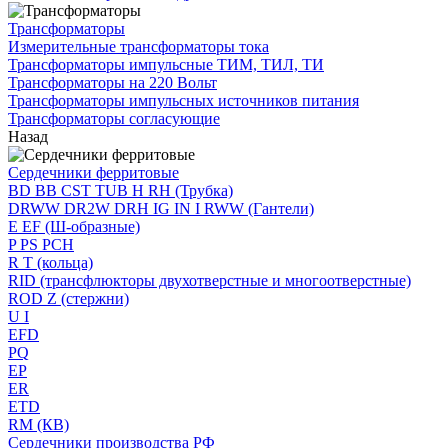
Трансформаторы
Измерительные трансформаторы тока
Трансформаторы импульсные ТИМ, ТИЛ, ТИ
Трансформаторы на 220 Вольт
Трансформаторы импульсных источников питания
Трансформаторы согласующие
Назад
Сердечники ферритовые
BD BB CST TUB H RH (Трубка)
DRWW DR2W DRH IG IN I RWW (Гантели)
E EF (Ш-образные)
P PS PCH
R T (кольца)
RID (трансфлюкторы двухотверстные и многоотверстные)
ROD Z (стержни)
U I
EFD
PQ
EP
ER
ETD
RM (КВ)
Сердечники производства РФ