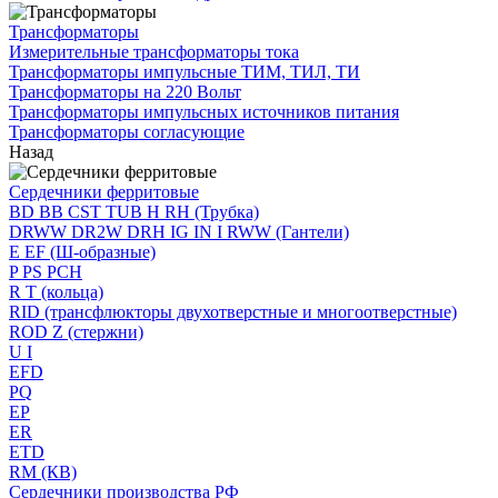
Трансформаторы
Измерительные трансформаторы тока
Трансформаторы импульсные ТИМ, ТИЛ, ТИ
Трансформаторы на 220 Вольт
Трансформаторы импульсных источников питания
Трансформаторы согласующие
Назад
Сердечники ферритовые
BD BB CST TUB H RH (Трубка)
DRWW DR2W DRH IG IN I RWW (Гантели)
E EF (Ш-образные)
P PS PCH
R T (кольца)
RID (трансфлюкторы двухотверстные и многоотверстные)
ROD Z (стержни)
U I
EFD
PQ
EP
ER
ETD
RM (КВ)
Сердечники производства РФ