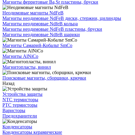
Магниты ферритовые Ba,Sr пластины, бруски
Неодимовые магниты NdFeB
Магниты неодимовые NdFeB диски, стержни, цилиндры
Магниты неодимовые NdfeB кольца
Магниты неодимовые NdFeB пластины, бруски
Магниты неодимовые NdfeB шарики
Магниты Самарий-Кобальт SmCo
Магниты AlNiCo
Магнитопласты, винил
Поисковые магниты, сборщики, крючки
Назад
Устройства защиты
NTC термисторы
PTC термисторы
Варисторы
Предохранители
Конденсаторы
Конденсаторы керамические