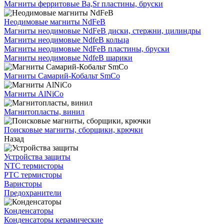
Магниты ферритовые Ba,Sr пластины, бруски
Неодимовые магниты NdFeB
Магниты неодимовые NdFeB диски, стержни, цилиндры
Магниты неодимовые NdfeB кольца
Магниты неодимовые NdFeB пластины, бруски
Магниты неодимовые NdfeB шарики
Магниты Самарий-Кобальт SmCo
Магниты AlNiCo
Магнитопласты, винил
Поисковые магниты, сборщики, крючки
Назад
Устройства защиты
NTC термисторы
PTC термисторы
Варисторы
Предохранители
Конденсаторы
Конденсаторы керамические