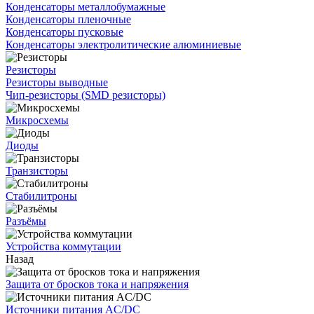
Конденсаторы металлобумажные
Конденсаторы пленочные
Конденсаторы пусковые
Конденсаторы электролитические алюминиевые
Резисторы
Резисторы выводные
Чип-резисторы (SMD резисторы)
Микросхемы
Диоды
Транзисторы
Стабилитроны
Разъёмы
Устройства коммутации
Назад
Защита от бросков тока и напряжения
Источники питания AC/DC