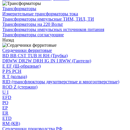
Трансформаторы
Измерительные трансформаторы тока
Трансформаторы импульсные ТИМ, ТИЛ, ТИ
Трансформаторы на 220 Вольт
Трансформаторы импульсных источников питания
Трансформаторы согласующие
Назад
Сердечники ферритовые
BD BB CST TUB H RH (Трубка)
DRWW DR2W DRH IG IN I RWW (Гантели)
E EF (Ш-образные)
P PS PCH
R T (кольца)
RID (трансфлюкторы двухотверстные и многоотверстные)
ROD Z (стержни)
U I
EFD
PQ
EP
ER
ETD
RM (КВ)
Сердечники производства РФ