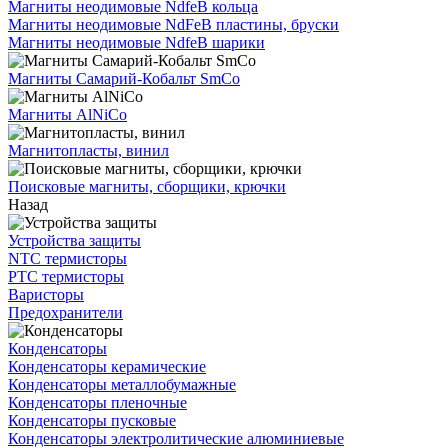
Магниты неодимовые NdfeB кольца
Магниты неодимовые NdFeB пластины, бруски
Магниты неодимовые NdfeB шарики
Магниты Самарий-Кобальт SmCo
Магниты AlNiCo
Магнитопласты, винил
Поисковые магниты, сборщики, крючки
Назад
Устройства защиты
NTC термисторы
PTC термисторы
Варисторы
Предохранители
Конденсаторы
Конденсаторы керамические
Конденсаторы металлобумажные
Конденсаторы пленочные
Конденсаторы пусковые
Конденсаторы электролитические алюминиевые