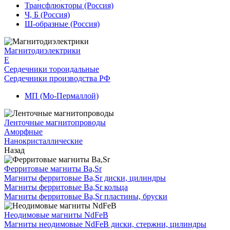
Трансфлюкторы (Россия)
Ч, Б (Россия)
Ш-образные (Россия)
Магнитодиэлектрики
E
Сердечники тороидальные
Сердечники производства РФ
МП (Мо-Пермаллой)
Ленточные магнитопроводы
Аморфные
Нанокристаллические
Назад
Ферритовые магниты Ba,Sr
Магниты ферритовые Ba,Sr диски, цилиндры
Магниты ферритовые Ba,Sr кольца
Магниты ферритовые Ba,Sr пластины, бруски
Неодимовые магниты NdFeB
Магниты неодимовые NdFeB диски, стержни, цилиндры