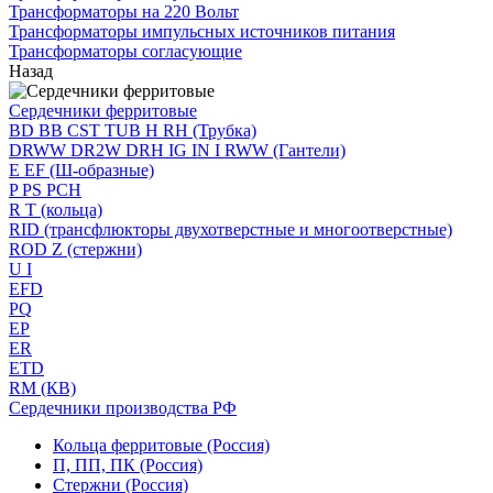
Трансформаторы на 220 Вольт
Трансформаторы импульсных источников питания
Трансформаторы согласующие
Назад
Сердечники ферритовые
BD BB CST TUB H RH (Трубка)
DRWW DR2W DRH IG IN I RWW (Гантели)
E EF (Ш-образные)
P PS PCH
R T (кольца)
RID (трансфлюкторы двухотверстные и многоотверстные)
ROD Z (стержни)
U I
EFD
PQ
EP
ER
ETD
RM (КВ)
Сердечники производства РФ
Кольца ферритовые (Россия)
П, ПП, ПК (Россия)
Стержни (Россия)