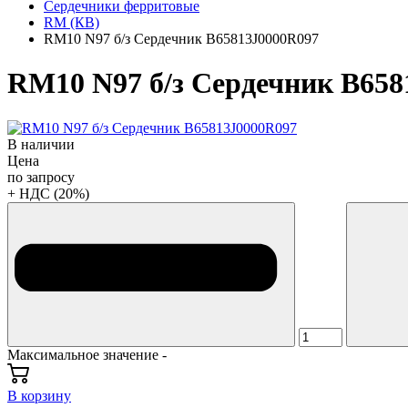
Сердечники ферритовые
RM (КВ)
RM10 N97 б/з Сердечник B65813J0000R097
RM10 N97 б/з Сердечник B658
В наличии
Цена
по запросу
+ НДС (20%)
Максимальное значение -
В корзину