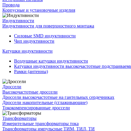
Провода
Корпусные и установочные изделия
Индуктивности
Индуктивности для поверхностного монтажа
Силовые SMD индуктивности
Чип индуктивности
Катушки индуктивности
Воздушные катушки индуктивности
Катушки индуктивности высокочастотные подстраивае
Рамки (антенны)
Дроссели
Высокочастотные дроссели
Дроссели высокочастотные на гантельных сердечниках
Дроссели накопительные (сглаживающие)
Тококомпенсированные дроссели
Трансформаторы
Измерительные трансформаторы тока
Трансформаторы импульсные ТИМ, ТИЛ, ТИ