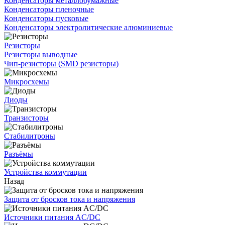
Конденсаторы металлобумажные
Конденсаторы пленочные
Конденсаторы пусковые
Конденсаторы электролитические алюминиевые
Резисторы
Резисторы выводные
Чип-резисторы (SMD резисторы)
Микросхемы
Диоды
Транзисторы
Стабилитроны
Разъёмы
Устройства коммутации
Назад
Защита от бросков тока и напряжения
Источники питания AC/DC