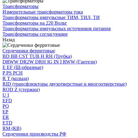
Трансформаторы
Измерительные трансформаторы тока
Трансформаторы импульсные ТИМ, ТИЛ, ТИ
Трансформаторы на 220 Вольт
Трансформаторы импульсных источников питания
Трансформаторы согласующие
Назад
Сердечники ферритовые
BD BB CST TUB H RH (Трубка)
DRWW DR2W DRH IG IN I RWW (Гантели)
E EF (Ш-образные)
P PS PCH
R T (кольца)
RID (трансфлюкторы двухотверстные и многоотверстные)
ROD Z (стержни)
U I
EFD
PQ
EP
ER
ETD
RM (КВ)
Сердечники производства РФ