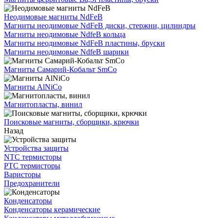
Неодимовые магниты NdFeB
Магниты неодимовые NdFeB диски, стержни, цилиндры
Магниты неодимовые NdfeB кольца
Магниты неодимовые NdFeB пластины, бруски
Магниты неодимовые NdfeB шарики
Магниты Самарий-Кобальт SmCo
Магниты AlNiCo
Магнитопласты, винил
Поисковые магниты, сборщики, крючки
Назад
Устройства защиты
NTC термисторы
PTC термисторы
Варисторы
Предохранители
Конденсаторы
Конденсаторы керамические