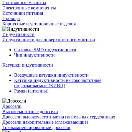
Постоянные магниты
Электронные компоненты
Источники питания
Провода
Корпусные и установочные изделия
Индуктивности
Индуктивности для поверхностного монтажа
Силовые SMD индуктивности
Чип индуктивности
Катушки индуктивности
Воздушные катушки индуктивности
Катушки индуктивности высокочастотные
подстраиваемые (КИВП)
Рамки (антенны)
Дроссели
Высокочастотные дроссели
Дроссели высокочастотные на гантельных сердечниках
Дроссели накопительные (сглаживающие)
Тококомпенсированные дроссели