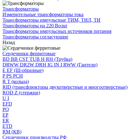
Трансформаторы
Измерительные трансформаторы тока
Трансформаторы импульсные ТИМ, ТИЛ, ТИ
Трансформаторы на 220 Вольт
Трансформаторы импульсных источников питания
Трансформаторы согласующие
Назад
Сердечники ферритовые
BD BB CST TUB H RH (Трубка)
DRWW DR2W DRH IG IN I RWW (Гантели)
E EF (Ш-образные)
P PS PCH
R T (кольца)
RID (трансфлюкторы двухотверстные и многоотверстные)
ROD Z (стержни)
U I
EFD
PQ
EP
ER
ETD
RM (КВ)
Сердечники производства РФ