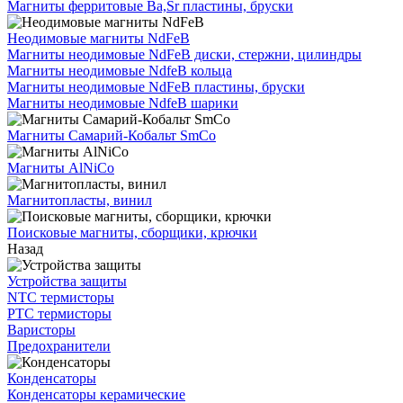
Магниты ферритовые Ba,Sr пластины, бруски
Неодимовые магниты NdFeB
Магниты неодимовые NdFeB диски, стержни, цилиндры
Магниты неодимовые NdfeB кольца
Магниты неодимовые NdFeB пластины, бруски
Магниты неодимовые NdfeB шарики
Магниты Самарий-Кобальт SmCo
Магниты AlNiCo
Магнитопласты, винил
Поисковые магниты, сборщики, крючки
Назад
Устройства защиты
NTC термисторы
PTC термисторы
Варисторы
Предохранители
Конденсаторы
Конденсаторы керамические