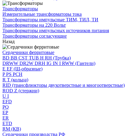
Трансформаторы
Измерительные трансформаторы тока
Трансформаторы импульсные ТИМ, ТИЛ, ТИ
Трансформаторы на 220 Вольт
Трансформаторы импульсных источников питания
Трансформаторы согласующие
Назад
Сердечники ферритовые
BD BB CST TUB H RH (Трубка)
DRWW DR2W DRH IG IN I RWW (Гантели)
E EF (Ш-образные)
P PS PCH
R T (кольца)
RID (трансфлюкторы двухотверстные и многоотверстные)
ROD Z (стержни)
U I
EFD
PQ
EP
ER
ETD
RM (КВ)
Сердечники производства РФ