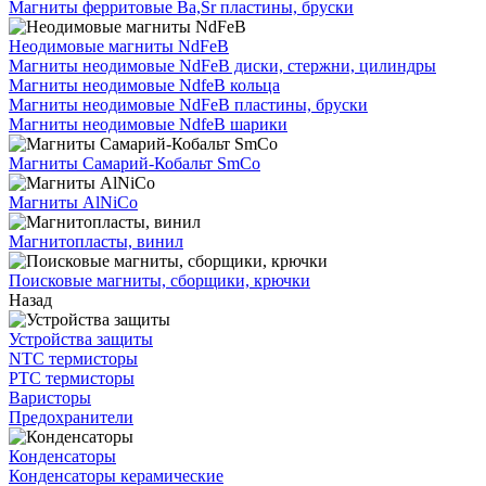
Магниты ферритовые Ba,Sr пластины, бруски
Неодимовые магниты NdFeB
Магниты неодимовые NdFeB диски, стержни, цилиндры
Магниты неодимовые NdfeB кольца
Магниты неодимовые NdFeB пластины, бруски
Магниты неодимовые NdfeB шарики
Магниты Самарий-Кобальт SmCo
Магниты AlNiCo
Магнитопласты, винил
Поисковые магниты, сборщики, крючки
Назад
Устройства защиты
NTC термисторы
PTC термисторы
Варисторы
Предохранители
Конденсаторы
Конденсаторы керамические