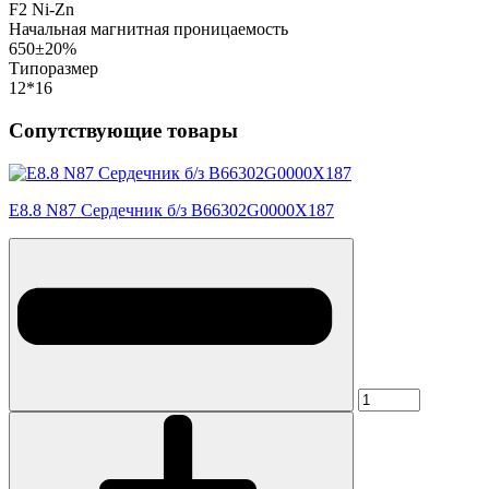
F2 Ni-Zn
Начальная магнитная проницаемость
650±20%
Типоразмер
12*16
Сопутствующие товары
E8.8 N87 Сердечник б/з B66302G0000X187