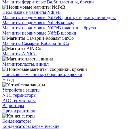
Магниты ферритовые Ba,Sr пластины, бруски
Неодимовые магниты NdFeB
Магниты неодимовые NdFeB диски, стержни, цилиндры
Магниты неодимовые NdfeB кольца
Магниты неодимовые NdFeB пластины, бруски
Магниты неодимовые NdfeB шарики
Магниты Самарий-Кобальт SmCo
Магниты AlNiCo
Магнитопласты, винил
Поисковые магниты, сборщики, крючки
Назад
Устройства защиты
NTC термисторы
PTC термисторы
Варисторы
Предохранители
Конденсаторы
Конденсаторы керамические