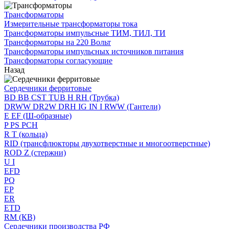
Трансформаторы
Измерительные трансформаторы тока
Трансформаторы импульсные ТИМ, ТИЛ, ТИ
Трансформаторы на 220 Вольт
Трансформаторы импульсных источников питания
Трансформаторы согласующие
Назад
Сердечники ферритовые
BD BB CST TUB H RH (Трубка)
DRWW DR2W DRH IG IN I RWW (Гантели)
E EF (Ш-образные)
P PS PCH
R T (кольца)
RID (трансфлюкторы двухотверстные и многоотверстные)
ROD Z (стержни)
U I
EFD
PQ
EP
ER
ETD
RM (КВ)
Сердечники производства РФ