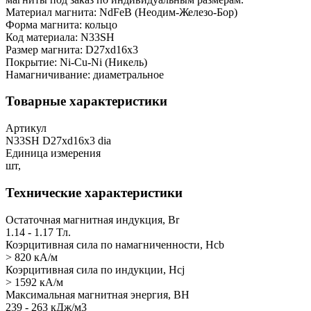
Материал магнита: NdFeB (Неодим-Железо-Бор)
Форма магнита: кольцо
Код материала: N33SH
Размер магнита: D27xd16x3
Покрытие: Ni-Cu-Ni (Никель)
Намагничивание: диаметральное
Товарные характеристики
Артикул
N33SH D27хd16х3 dia
Единица измерения
шт,
Технические характеристики
Остаточная магнитная индукция, Br
1.14 - 1.17 Тл.
Коэрцитивная сила по намагниченности, Hcb
> 820 кА/м
Коэрцитивная сила по индукции, Hcj
> 1592 кА/м
Максимальная магнитная энергия, BH
239 - 263 кДж/м3