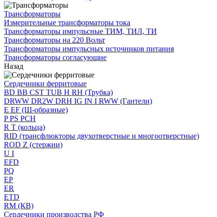
Трансформаторы
Измерительные трансформаторы тока
Трансформаторы импульсные ТИМ, ТИЛ, ТИ
Трансформаторы на 220 Вольт
Трансформаторы импульсных источников питания
Трансформаторы согласующие
Назад
Сердечники ферритовые
BD BB CST TUB H RH (Трубка)
DRWW DR2W DRH IG IN I RWW (Гантели)
E EF (Ш-образные)
P PS PCH
R T (кольца)
RID (трансфлюкторы двухотверстные и многоотверстные)
ROD Z (стержни)
U I
EFD
PQ
EP
ER
ETD
RM (КВ)
Сердечники производства РФ