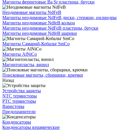
Магниты ферритовые Ba,Sr пластины, бруски
Неодимовые магниты NdFeB
Магниты неодимовые NdFeB диски, стержни, цилиндры
Магниты неодимовые NdfeB кольца
Магниты неодимовые NdFeB пластины, бруски
Магниты неодимовые NdfeB шарики
Магниты Самарий-Кобальт SmCo
Магниты AlNiCo
Магнитопласты, винил
Поисковые магниты, сборщики, крючки
Назад
Устройства защиты
NTC термисторы
PTC термисторы
Варисторы
Предохранители
Конденсаторы
Конденсаторы керамические