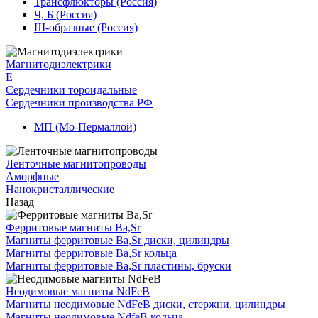
Трансфлюкторы (Россия)
Ч, Б (Россия)
Ш-образные (Россия)
Магнитодиэлектрики
E
Сердечники тороидальные
Сердечники производства РФ
МП (Мо-Пермаллой)
Ленточные магнитопроводы
Аморфные
Нанокристаллические
Назад
Ферритовые магниты Ba,Sr
Магниты ферритовые Ba,Sr диски, цилиндры
Магниты ферритовые Ba,Sr кольца
Магниты ферритовые Ba,Sr пластины, бруски
Неодимовые магниты NdFeB
Магниты неодимовые NdFeB диски, стержни, цилиндры
Магниты неодимовые NdfeB кольца