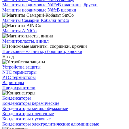
Магниты неодимовые NdFeB пластины, бруски
Магниты неодимовые NdfeB шарики
Магниты Самарий-Кобальт SmCo
Магниты AlNiCo
Магнитопласты, винил
Поисковые магниты, сборщики, крючки
Назад
Устройства защиты
NTC термисторы
PTC термисторы
Варисторы
Предохранители
Конденсаторы
Конденсаторы керамические
Конденсаторы металлобумажные
Конденсаторы пленочные
Конденсаторы пусковые
Конденсаторы электролитические алюминиевые