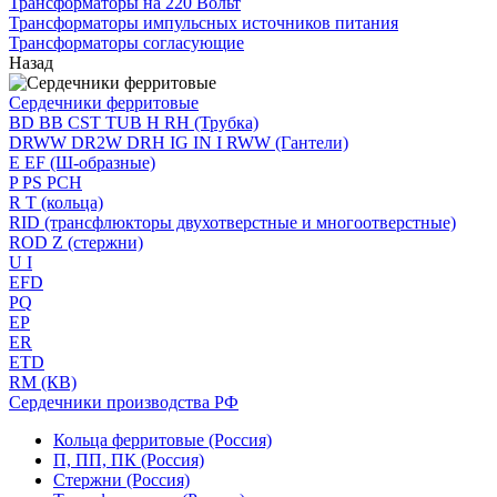
Трансформаторы на 220 Вольт
Трансформаторы импульсных источников питания
Трансформаторы согласующие
Назад
Сердечники ферритовые
BD BB CST TUB H RH (Трубка)
DRWW DR2W DRH IG IN I RWW (Гантели)
E EF (Ш-образные)
P PS PCH
R T (кольца)
RID (трансфлюкторы двухотверстные и многоотверстные)
ROD Z (стержни)
U I
EFD
PQ
EP
ER
ETD
RM (КВ)
Сердечники производства РФ
Кольца ферритовые (Россия)
П, ПП, ПК (Россия)
Стержни (Россия)