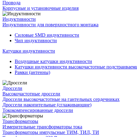
Провода
Корпусные и установочные изделия
Индуктивности
Индуктивности для поверхностного монтажа
Силовые SMD индуктивности
Чип индуктивности
Катушки индуктивности
Воздушные катушки индуктивности
Катушки индуктивности высокочастотные подстраивае
Рамки (антенны)
Дроссели
Высокочастотные дроссели
Дроссели высокочастотные на гантельных сердечниках
Дроссели накопительные (сглаживающие)
Тококомпенсированные дроссели
Трансформаторы
Измерительные трансформаторы тока
Трансформаторы импульсные ТИМ, ТИЛ, ТИ