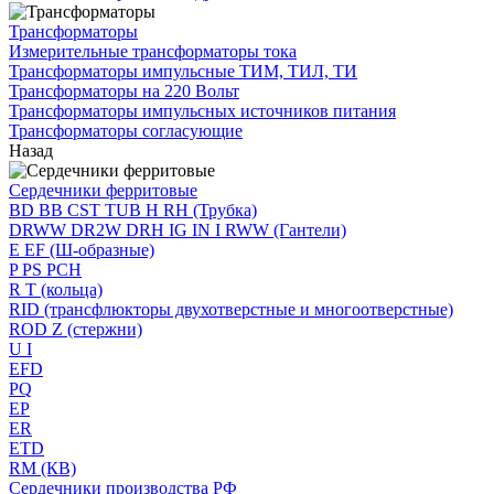
Трансформаторы
Измерительные трансформаторы тока
Трансформаторы импульсные ТИМ, ТИЛ, ТИ
Трансформаторы на 220 Вольт
Трансформаторы импульсных источников питания
Трансформаторы согласующие
Назад
Сердечники ферритовые
BD BB CST TUB H RH (Трубка)
DRWW DR2W DRH IG IN I RWW (Гантели)
E EF (Ш-образные)
P PS PCH
R T (кольца)
RID (трансфлюкторы двухотверстные и многоотверстные)
ROD Z (стержни)
U I
EFD
PQ
EP
ER
ETD
RM (КВ)
Сердечники производства РФ