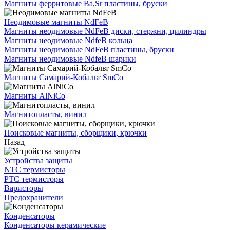
Магниты ферритовые Ba,Sr пластины, бруски
Неодимовые магниты NdFeB
Магниты неодимовые NdFeB диски, стержни, цилиндры
Магниты неодимовые NdfeB кольца
Магниты неодимовые NdFeB пластины, бруски
Магниты неодимовые NdfeB шарики
Магниты Самарий-Кобальт SmCo
Магниты AlNiCo
Магнитопласты, винил
Поисковые магниты, сборщики, крючки
Назад
Устройства защиты
NTC термисторы
PTC термисторы
Варисторы
Предохранители
Конденсаторы
Конденсаторы керамические